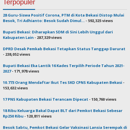
Terpopuler
28 Guru-Siswa Positif Corona, PTM di Kota Bekasi Distop Mulai
Besok, Tri Adhianto: Besok Sudah Dimul...
- 592,325 views
Bupati Bekasi: Diharapkan SDM di Sini Lebih Unggul dari
Kabupaten Lain
- 287,329 views
DPRD Desak Pemkab Bekasi Tetapkan Status Tanggap Darurat
- 238,052 views
Bupati Bekasi Eka Lantik 16 Kades Terpilih Periode Tahun 2021-
2027
- 171,978 views
10.773 Orang Mendaftar Ikut Tes SKD CPNS Kabupaten Bekasi
-
153,632 views
17 PNS Kabupaten Bekasi Terancam Dipecat
- 150,760 views
18 Ribu Keluarga Bakal Dapat BLT dari Pemkot Bekasi Sebesar
Rp250 Ribu
- 120,811 views
Besok Sabtu, Pemkot Bekasi Gelar Vaksinasi Lansia Serempak di