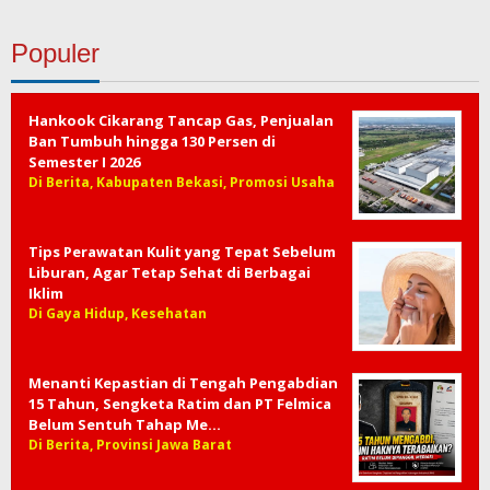
Populer
Hankook Cikarang Tancap Gas, Penjualan
Ban Tumbuh hingga 130 Persen di
Semester I 2026
Di Berita, Kabupaten Bekasi, Promosi Usaha
Tips Perawatan Kulit yang Tepat Sebelum
Liburan, Agar Tetap Sehat di Berbagai
Iklim
Di Gaya Hidup, Kesehatan
Menanti Kepastian di Tengah Pengabdian
15 Tahun, Sengketa Ratim dan PT Felmica
Belum Sentuh Tahap Me…
Di Berita, Provinsi Jawa Barat