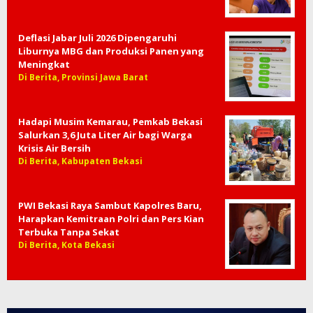
Deflasi Jabar Juli 2026 Dipengaruhi
Liburnya MBG dan Produksi Panen yang
Meningkat
Di Berita, Provinsi Jawa Barat
Hadapi Musim Kemarau, Pemkab Bekasi
Salurkan 3,6 Juta Liter Air bagi Warga
Krisis Air Bersih
Di Berita, Kabupaten Bekasi
PWI Bekasi Raya Sambut Kapolres Baru,
Harapkan Kemitraan Polri dan Pers Kian
Terbuka Tanpa Sekat
Di Berita, Kota Bekasi