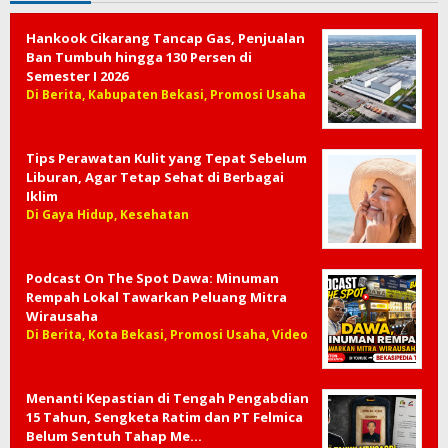
Hankook Cikarang Tancap Gas, Penjualan
Ban Tumbuh hingga 130 Persen di
Semester I 2026
Di Berita, Kabupaten Bekasi, Promosi Usaha
Tips Perawatan Kulit yang Tepat Sebelum
Liburan, Agar Tetap Sehat di Berbagai
Iklim
Di Gaya Hidup, Kesehatan
Podcast On The Spot Dawa: Minuman
Rempah Lokal Tawarkan Peluang Mitra
Wirausaha
Di Berita, Kota Bekasi, Promosi Usaha, Video
Menanti Kepastian di Tengah Pengabdian
15 Tahun, Sengketa Ratim dan PT Felmica
Belum Sentuh Tahap Me…