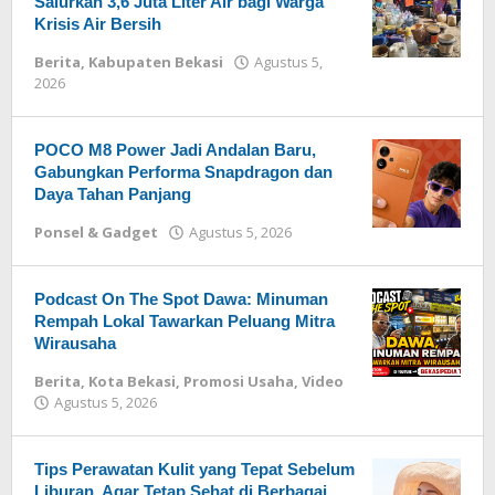
Salurkan 3,6 Juta Liter Air bagi Warga
Krisis Air Bersih
Berita
,
Kabupaten Bekasi
Agustus 5,
2026
oleh
Redaksi
POCO M8 Power Jadi Andalan Baru,
Gabungkan Performa Snapdragon dan
Daya Tahan Panjang
Ponsel & Gadget
Agustus 5, 2026
oleh
Redaksi
Podcast On The Spot Dawa: Minuman
Rempah Lokal Tawarkan Peluang Mitra
Wirausaha
Berita
,
Kota Bekasi
,
Promosi Usaha
,
Video
Agustus 5, 2026
oleh
Redaksi
Tips Perawatan Kulit yang Tepat Sebelum
Liburan, Agar Tetap Sehat di Berbagai