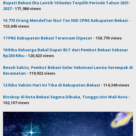
Bupati Bekasi Eka Lantik 16 Kades Terpilih Periode Tahun 2021-
2027
- 171,986 views
10.773 Orang Mendaftar Ikut Tes SKD CPNS Kabupaten Bekasi
-
153,645 views
17 PNS Kabupaten Bekasi Terancam Dipecat
- 150,770 views
18 Ribu Keluarga Bakal Dapat BLT dari Pemkot Bekasi Sebesar
Rp250 Ribu
- 120,823 views
Besok Sabtu, Pemkot Bekasi Gelar Vaksinasi Lansia Serempak di
Kecamatan
- 119,922 views
12 Ribu Vaksin Hari Ini Tiba di Kabupaten Bekasi
- 114,349 views
Bioskop di Kota Bekasi Segera Dibuka, Tunggu Izin Wali Kota
-
102,107 views