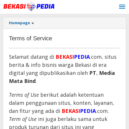
Lewati
ke
konten
Homepage
»
Terms
of
Service
Terms of Service
September
Selamat datang di
BEKASI
PEDIA
.com, situs
8,
berita & info bisnis warga Bekasi di era
2017
oleh
digital yang dipublikasikan oleh
PT. Media
admin
Mata Bind
.
Terms of Use
berikut adalah ketentuan
dalam penggunaan situs, konten, layanan,
dan fitur yang ada di
BEKASI
PEDIA
.com.
Term of Use
ini juga berlaku sama untuk
produk turunan dari situs ini yang