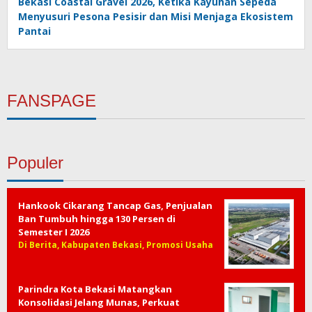
Bekasi Coastal Gravel 2026, Ketika Kayuhan Sepeda
Menyusuri Pesona Pesisir dan Misi Menjaga Ekosistem
Pantai
FANSPAGE
Populer
Hankook Cikarang Tancap Gas, Penjualan
Ban Tumbuh hingga 130 Persen di
Semester I 2026
Di Berita, Kabupaten Bekasi, Promosi Usaha
Parindra Kota Bekasi Matangkan
Konsolidasi Jelang Munas, Perkuat