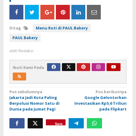
Ditag
Menu Roti di PAUL Bakery
PAUL Bakery
oleh
Redaksi
Ikuti Kami Pada
Navigasi
Pos sebelumnya
Pos berikutnya
Jakarta Jadi Kota Paling
Google Gelontorkan
pos
Berpolusi Nomor Satu di
Investasikan Rp5,6 Triliun
Dunia pada Jumat Pagi
pada Flipkart
Save