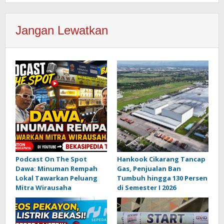
Jangan Lewatkan
Podcast On The Spot
Hankook Cikarang Tancap
Dawa: Minuman Rempah
Gas, Penjualan Ban
Lokal Tawarkan Peluang
Tumbuh hingga 130 Persen
Mitra Wirausaha
di Semester I 2026