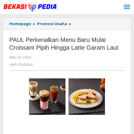
Lewati
ke
konten
Homepage
»
Promosi Usaha
»
PAUL
Perkenalkan
Menu
PAUL Perkenalkan Menu Baru Mulai
Baru
Mulai
Croissant Pipih Hingga Latte Garam Laut
Croissant
Mei 24, 2024
oleh
-
Pipih
Redaksi
Hingga
oleh
Redaksi
Latte
Garam
Laut