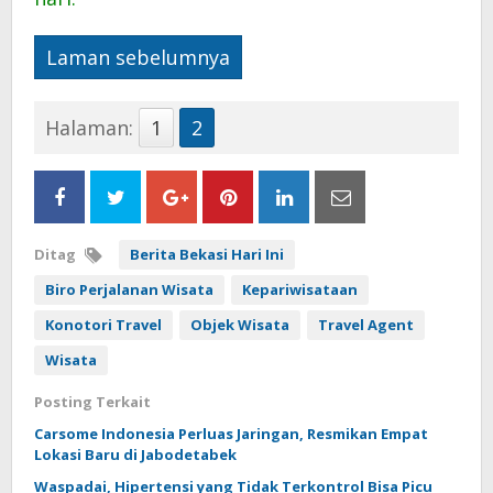
Laman sebelumnya
Halaman:
1
2
Ditag
Berita Bekasi Hari Ini
Biro Perjalanan Wisata
Kepariwisataan
Konotori Travel
Objek Wisata
Travel Agent
Wisata
Posting Terkait
Carsome Indonesia Perluas Jaringan, Resmikan Empat
Lokasi Baru di Jabodetabek
Waspadai, Hipertensi yang Tidak Terkontrol Bisa Picu