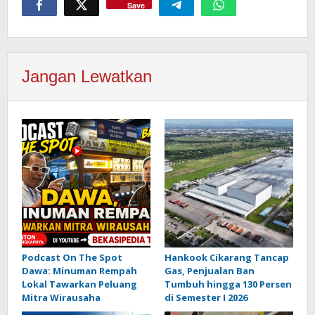
Save
Jangan Lewatkan
Podcast On The Spot
Hankook Cikarang Tancap
Dawa: Minuman Rempah
Gas, Penjualan Ban
Lokal Tawarkan Peluang
Tumbuh hingga 130 Persen
Mitra Wirausaha
di Semester I 2026