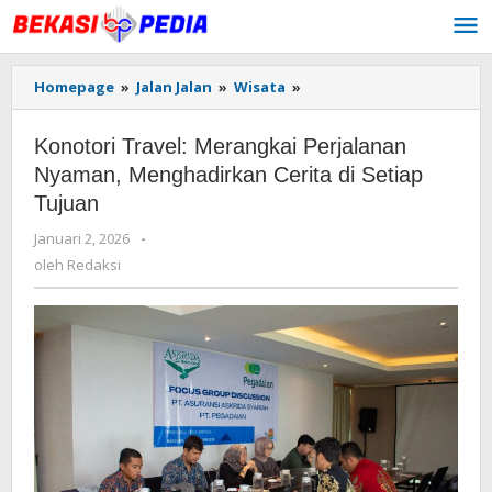
Lewati
ke
konten
Homepage
»
Jalan Jalan
»
Wisata
»
Konotori
Travel:
Merangkai
Konotori Travel: Merangkai Perjalanan
Perjalanan
Nyaman,
Nyaman, Menghadirkan Cerita di Setiap
Menghadirkan
Tujuan
Cerita
di
Januari 2, 2026
oleh
-
Setiap
Redaksi
oleh
Redaksi
Tujuan