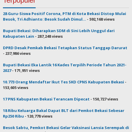
Terpopuler
28 Guru-Siswa Positif Corona, PTM di Kota Bekasi Distop Mulai
Besok, Tri Adhianto: Besok Sudah Dimul...
- 592,168 views
Bupati Bekasi: Diharapkan SDM di Sini Lebih Unggul dari
Kabupaten Lain
- 287,248 views
DPRD Desak Pemkab Bekasi Tetapkan Status Tanggap Darurat
- 237,986 views
Bupati Bekasi Eka Lantik 16 Kades Terpilih Periode Tahun 2021-
2027
- 171,951 views
10.773 Orang Mendaftar Ikut Tes SKD CPNS Kabupaten Bekasi
-
153,605 views
17 PNS Kabupaten Bekasi Terancam Dipecat
- 150,727 views
18 Ribu Keluarga Bakal Dapat BLT dari Pemkot Bekasi Sebesar
Rp250 Ribu
- 120,778 views
Besok Sabtu, Pemkot Bekasi Gelar Vaksinasi Lansia Serempak di