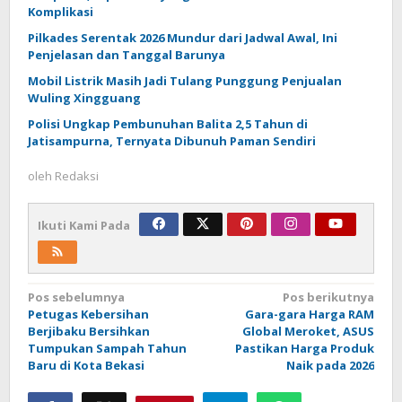
Komplikasi
Pilkades Serentak 2026 Mundur dari Jadwal Awal, Ini
Penjelasan dan Tanggal Barunya
Mobil Listrik Masih Jadi Tulang Punggung Penjualan
Wuling Xingguang
Polisi Ungkap Pembunuhan Balita 2,5 Tahun di
Jatisampurna, Ternyata Dibunuh Paman Sendiri
oleh
Redaksi
Ikuti Kami Pada
Navigasi
Pos sebelumnya
Pos berikutnya
Petugas Kebersihan
Gara-gara Harga RAM
pos
Berjibaku Bersihkan
Global Meroket, ASUS
Tumpukan Sampah Tahun
Pastikan Harga Produk
Baru di Kota Bekasi
Naik pada 2026