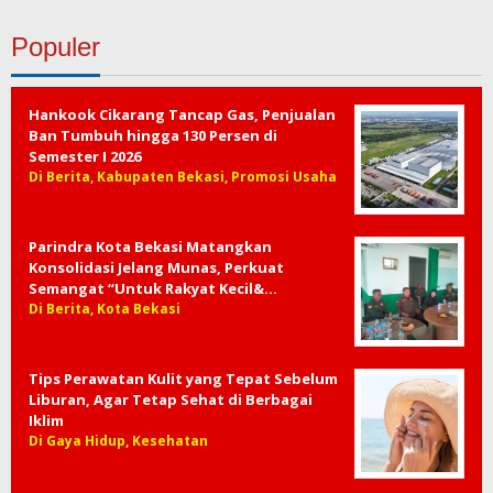
Populer
Hankook Cikarang Tancap Gas, Penjualan
Ban Tumbuh hingga 130 Persen di
Semester I 2026
Di Berita, Kabupaten Bekasi, Promosi Usaha
Parindra Kota Bekasi Matangkan
Konsolidasi Jelang Munas, Perkuat
Semangat “Untuk Rakyat Kecil&…
Di Berita, Kota Bekasi
Tips Perawatan Kulit yang Tepat Sebelum
Liburan, Agar Tetap Sehat di Berbagai
Iklim
Di Gaya Hidup, Kesehatan