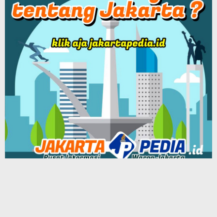
Patriot Siber Media Group
BEKASIPEDIA Podcast
Tentang Kami
Redaksi
Info Iklan
Terms of Service
Our Group Network Media