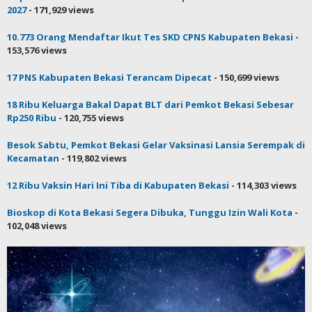
Kabupaten Lain
- 287,217 views
DPRD Desak Pemkab Bekasi Tetapkan Status Tanggap Darurat
- 237,938 views
Bupati Bekasi Eka Lantik 16 Kades Terpilih Periode Tahun 2021-
2027
- 171,929 views
10.773 Orang Mendaftar Ikut Tes SKD CPNS Kabupaten Bekasi
-
153,576 views
17 PNS Kabupaten Bekasi Terancam Dipecat
- 150,699 views
18 Ribu Keluarga Bakal Dapat BLT dari Pemkot Bekasi Sebesar
Rp250 Ribu
- 120,755 views
Besok Sabtu, Pemkot Bekasi Gelar Vaksinasi Lansia Serempak di
Kecamatan
- 119,802 views
12 Ribu Vaksin Hari Ini Tiba di Kabupaten Bekasi
- 114,303 views
Bioskop di Kota Bekasi Segera Dibuka, Tunggu Izin Wali Kota
-
102,048 views