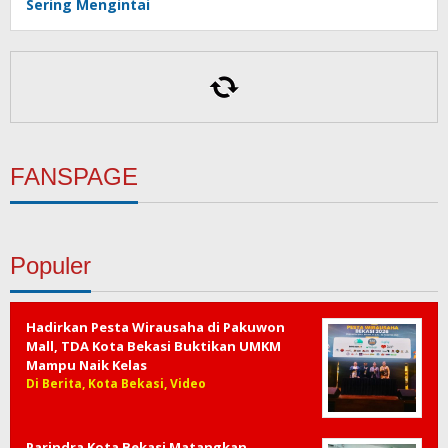
Sering Mengintai
Dodge Charger Hadirkan Warna Eksklusif untuk
Rayakan Usia ke-60
Investasi Alva Melewati Rp1 Triliun, Dorong
Pertumbuhan Industri Kendaraan Listrik
FANSPAGE
Populer
Hadirkan Pesta Wirausaha di Pakuwon