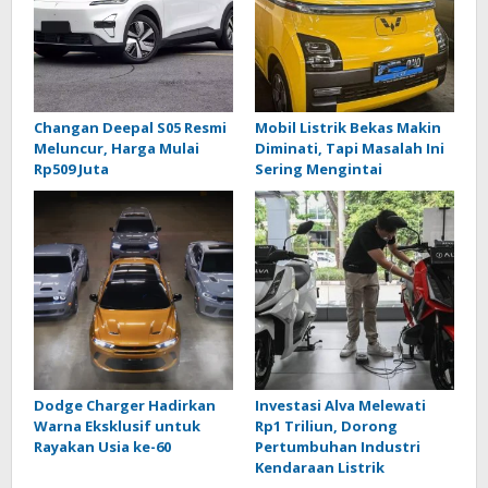
Changan Deepal S05 Resmi
Mobil Listrik Bekas Makin
Meluncur, Harga Mulai
Diminati, Tapi Masalah Ini
Rp509 Juta
Sering Mengintai
Dodge Charger Hadirkan
Investasi Alva Melewati
Warna Eksklusif untuk
Rp1 Triliun, Dorong
Rayakan Usia ke-60
Pertumbuhan Industri
Kendaraan Listrik