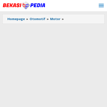
Lewati
ke
konten
Homepage
»
Otomotif
»
Motor
»
Rajin
Ganti
Oli
Bikin
Mesin
Motor
Matic
Bekerja
Lebih
Halus