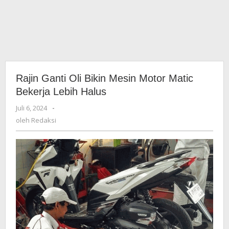
Rajin Ganti Oli Bikin Mesin Motor Matic
Bekerja Lebih Halus
Juli 6, 2024
oleh
-
Redaksi
oleh
Redaksi