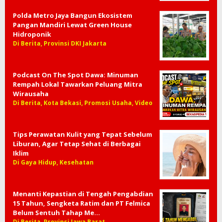
Berbagi Berkah di Hari Jumat,
Subkogartap 0507/Kota Bekasi Tebar
Kepedulian Lewat Ratusan Nasi Box
Di Berita, Kota Bekasi
Polda Metro Jaya Bangun Ekosistem
Pangan Mandiri Lewat Green House
Hidroponik
Di Berita, Provinsi DKI Jakarta
Podcast On The Spot Dawa: Minuman
Rempah Lokal Tawarkan Peluang Mitra
Wirausaha
Di Berita, Kota Bekasi, Promosi Usaha, Video
Tips Perawatan Kulit yang Tepat Sebelum
Liburan, Agar Tetap Sehat di Berbagai
Iklim
Di Gaya Hidup, Kesehatan