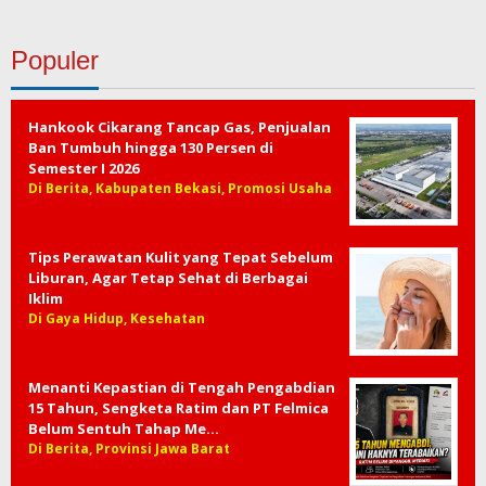
Populer
Hankook Cikarang Tancap Gas, Penjualan
Ban Tumbuh hingga 130 Persen di
Semester I 2026
Di Berita, Kabupaten Bekasi, Promosi Usaha
Tips Perawatan Kulit yang Tepat Sebelum
Liburan, Agar Tetap Sehat di Berbagai
Iklim
Di Gaya Hidup, Kesehatan
Menanti Kepastian di Tengah Pengabdian
15 Tahun, Sengketa Ratim dan PT Felmica
Belum Sentuh Tahap Me…
Di Berita, Provinsi Jawa Barat