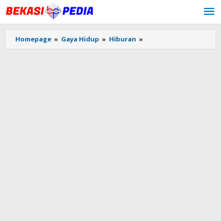
Lewati
ke
konten
Homepage
»
Gaya Hidup
»
Hiburan
»
Video
Lucinta
Luna
Labrak
Deddy
Corbuzier
Viral