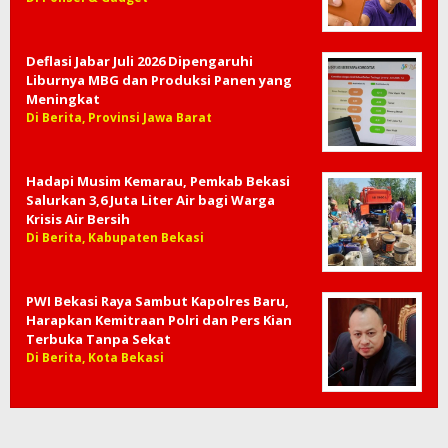
Deflasi Jabar Juli 2026 Dipengaruhi
Liburnya MBG dan Produksi Panen yang
Meningkat
Di Berita, Provinsi Jawa Barat
Hadapi Musim Kemarau, Pemkab Bekasi
Salurkan 3,6 Juta Liter Air bagi Warga
Krisis Air Bersih
Di Berita, Kabupaten Bekasi
PWI Bekasi Raya Sambut Kapolres Baru,
Harapkan Kemitraan Polri dan Pers Kian
Terbuka Tanpa Sekat
Di Berita, Kota Bekasi