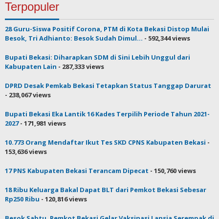
Terpopuler
28 Guru-Siswa Positif Corona, PTM di Kota Bekasi Distop Mulai
Besok, Tri Adhianto: Besok Sudah Dimul...
- 592,344 views
Bupati Bekasi: Diharapkan SDM di Sini Lebih Unggul dari
Kabupaten Lain
- 287,333 views
DPRD Desak Pemkab Bekasi Tetapkan Status Tanggap Darurat
- 238,067 views
Bupati Bekasi Eka Lantik 16 Kades Terpilih Periode Tahun 2021-
2027
- 171,981 views
10.773 Orang Mendaftar Ikut Tes SKD CPNS Kabupaten Bekasi
-
153,636 views
17 PNS Kabupaten Bekasi Terancam Dipecat
- 150,760 views
18 Ribu Keluarga Bakal Dapat BLT dari Pemkot Bekasi Sebesar
Rp250 Ribu
- 120,816 views
Besok Sabtu, Pemkot Bekasi Gelar Vaksinasi Lansia Serempak di