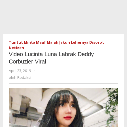
Tuntut Minta Maaf Malah Jakun Lehernya Disorot
Netizen
Video Lucinta Luna Labrak Deddy
Corbuzier Viral
April 23, 2019
oleh
-
Redaksi
oleh
Redaksi