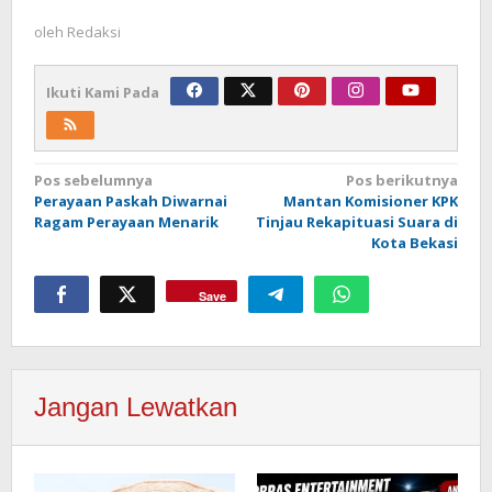
oleh
Redaksi
Ikuti Kami Pada
Navigasi
Pos sebelumnya
Pos berikutnya
Perayaan Paskah Diwarnai
Mantan Komisioner KPK
pos
Ragam Perayaan Menarik
Tinjau Rekapituasi Suara di
Kota Bekasi
Save
Jangan Lewatkan