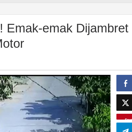
n! Emak-emak Dijambret
Motor
Sav