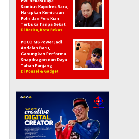
PWI Bekasi Raya
Sambut Kapolres Baru,
Harapkan Kemitraan
Polri dan Pers Kian
Terbuka Tanpa Sekat
Di Berita, Kota Bekasi
POCO M8 Power Jadi
Andalan Baru,
Gabungkan Performa
Snapdragon dan Daya
Tahan Panjang
Di Ponsel & Gadget