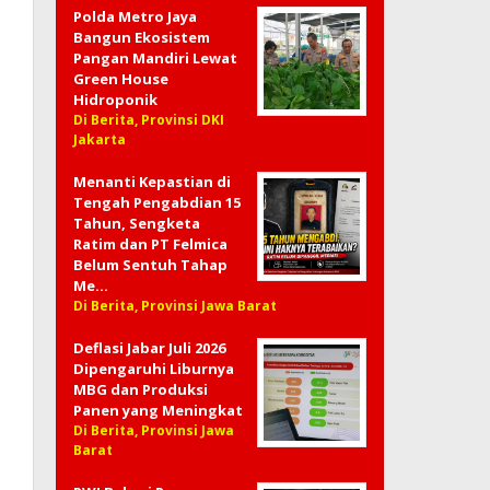
Polda Metro Jaya
Bangun Ekosistem
Pangan Mandiri Lewat
Green House
Hidroponik
Di Berita, Provinsi DKI
Jakarta
Menanti Kepastian di
Tengah Pengabdian 15
Tahun, Sengketa
Ratim dan PT Felmica
Belum Sentuh Tahap
Me…
Di Berita, Provinsi Jawa Barat
Deflasi Jabar Juli 2026
Dipengaruhi Liburnya
MBG dan Produksi
Panen yang Meningkat
Di Berita, Provinsi Jawa
Barat