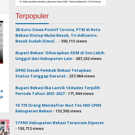
Terpopuler
28 Guru-Siswa Positif Corona, PTM di Kota
Bekasi Distop Mulai Besok, Tri Adhianto:
Besok Sudah Dimul...
- 592,115 views
Bupati Bekasi: Diharapkan SDM di Sini Lebih
Unggul dari Kabupaten Lain
- 287,232 views
DPRD Desak Pemkab Bekasi Tetapkan
Status Tanggap Darurat
- 237,964 views
Bupati Bekasi Eka Lantik 16 Kades Terpilih
ca
Periode Tahun 2021-2027
- 171,944 views
ap
10.773 Orang Mendaftar Ikut Tes SKD CPNS
Kabupaten Bekasi
- 153,592 views
17 PNS Kabupaten Bekasi Terancam Dipecat
- 150,712 views