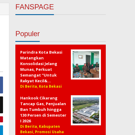
FANSPAGE
Populer
Parindra Kota Bekasi
Matangkan
Konsolidasi Jelang
Munas, Perkuat
Semangat “Untuk
Rakyat Kecil&…
Di Berita, Kota Bekasi
Hankook Cikarang
Tancap Gas, Penjualan
Ban Tumbuh hingga
130 Persen di Semester
I 2026
e
Di Berita, Kabupaten
Bekasi, Promosi Usaha