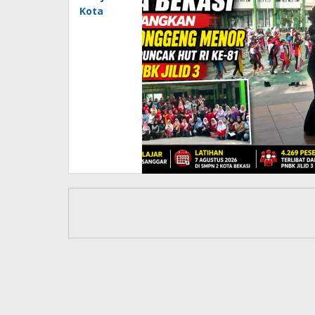
Kota
Bekasi
Matangkan
Tari
Ronggeng
Menor
Sambut
Puncak
HUT RI
ke-81
dalam
PNBK
Jilid 3