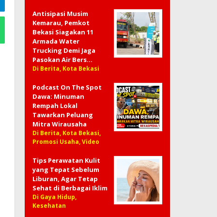
Antisipasi Musim
Kemarau, Pemkot
Bekasi Siagakan 11
Armada Water
Trucking Demi Jaga
Pasokan Air Bers…
Di Berita, Kota Bekasi
Podcast On The Spot
Dawa: Minuman
Rempah Lokal
Tawarkan Peluang
Mitra Wirausaha
Di Berita, Kota Bekasi,
Promosi Usaha, Video
Tips Perawatan Kulit
yang Tepat Sebelum
Liburan, Agar Tetap
Sehat di Berbagai Iklim
Di Gaya Hidup,
Kesehatan