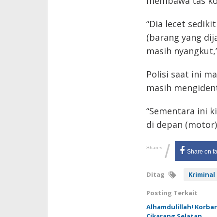
membawa tas ko
“Dia lecet sediki
(barang yang dij
masih nyangkut,” u
Polisi saat ini 
masih mengidenti
“Sementara ini ki
di depan (motor) 
/
Shares
Share on f
Ditag
Kriminal
Posting Terkait
Alhamdulillah! Korba
Cikarang Selatan