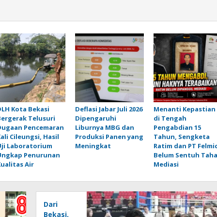
DLH Kota Bekasi
Deflasi Jabar Juli 2026
Menanti Kepastian
Bergerak Telusuri
Dipengaruhi
di Tengah
Dugaan Pencemaran
Liburnya MBG dan
Pengabdian 15
ali Cileungsi, Hasil
Produksi Panen yang
Tahun, Sengketa
Uji Laboratorium
Meningkat
Ratim dan PT Felmi
Ungkap Penurunan
Belum Sentuh Tah
ualitas Air
Mediasi
Dari
Bekasi,