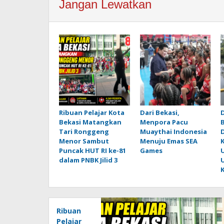
Jangan Lewatkan
Ribuan Pelajar Kota
Dari Bekasi,
Bekasi Matangkan
Menpora Pacu
Tari Ronggeng
Muaythai Indonesia
Menor Sambut
Menuju Emas SEA
K
Puncak HUT RI ke-81
Games
dalam PNBK Jilid 3
K
Ribuan
Pelajar