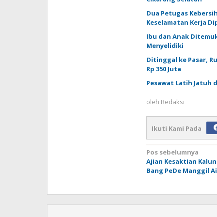
Dua Petugas Kebersih
Keselamatan Kerja D
Ibu dan Anak Ditemuk
Menyelidiki
Ditinggal ke Pasar, 
Rp 350 Juta
Pesawat Latih Jatuh 
oleh
Redaksi
Ikuti Kami Pada
Navigasi
Pos sebelumnya
Ajian Kesaktian Kalun
pos
Bang PeDe Manggil Air