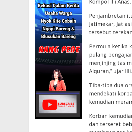
Kompol Illi Anas,
Penjambretan itu 
Jatimekar, Jatias
tersebut tereka
Bermula ketika 
pulang pengajian
menjinjing tas mi
Alquran,” ujar Illi.
Tiba-tiba dua o
mendekati korba
kemudian meram
Korban kemudian
dan terseret be