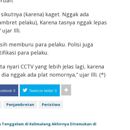
rban.
t sikutnya (karena) kaget. Nggak ada
ambret pelaku), Karena tasnya nggak lepas
jar Illi.
masih memburu para pelaku. Polisi juga
fikasi para pelaku.
ta nyari CCTV yang lebih jelas lagi, karena
dia nggak ada plat nomornya,” ujar Illi. (*)
acebook
0
Tweet on twitter
0
Penjambretan
Peristiwa
n Tenggelam di Kalimalang Akhirnya Ditemukan di