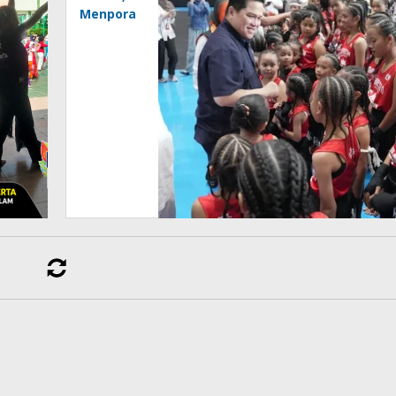
Menpora
Pacu
Muaythai
Indonesia
Menuju
Emas
SEA
Games