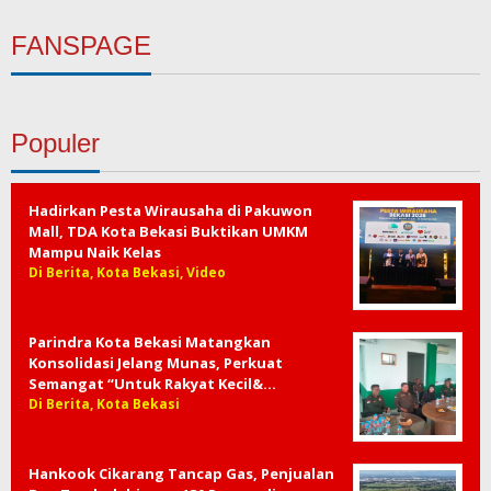
FANSPAGE
Populer
Hadirkan Pesta Wirausaha di Pakuwon
Mall, TDA Kota Bekasi Buktikan UMKM
Mampu Naik Kelas
Di Berita, Kota Bekasi, Video
Parindra Kota Bekasi Matangkan
Konsolidasi Jelang Munas, Perkuat
Semangat “Untuk Rakyat Kecil&…
Di Berita, Kota Bekasi
Hankook Cikarang Tancap Gas, Penjualan