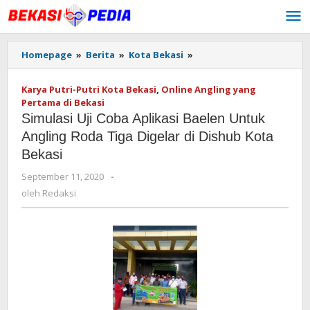
Lewati
ke
konten
Homepage
»
Berita
»
Kota Bekasi
»
Simulasi
Uji
Coba
Karya Putri-Putri Kota Bekasi
,
Online Angling yang
Aplikasi
Pertama di Bekasi
Baelen
Simulasi Uji Coba Aplikasi Baelen Untuk
Untuk
Angling
Angling Roda Tiga Digelar di Dishub Kota
Roda
Bekasi
Tiga
Digelar
September 11, 2020
oleh
-
di
Redaksi
oleh
Redaksi
Dishub
Kota
Bekasi