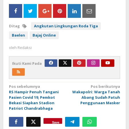
Ditag
Angkutan Lingkungan Roda Tiga
Baelen
Bajaj Online
oleh
Redaksi
Ikuti Kami Pada
Navigasi
Pos sebelumnya
Pos berikutnya
RS Hampir Penuh Tangani
Wakapolri: Warga Tanah
pos
Pasien Covid 19, Pemkot
Abang Sudah Patuh
Bekasi Siapkan Stadion
Penggunaan Masker
Patriot Chandrabhaga
Save