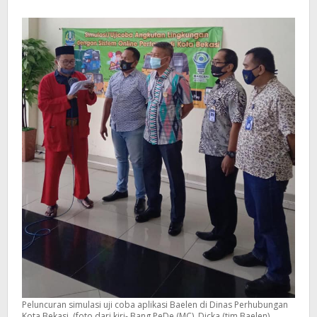
Peluncuran simulasi uji coba aplikasi Baelen di Dinas Perhubungan
Kota Bekasi. (foto dari kiri- Bang PeDe (MC), Dicka (tim Baelen),