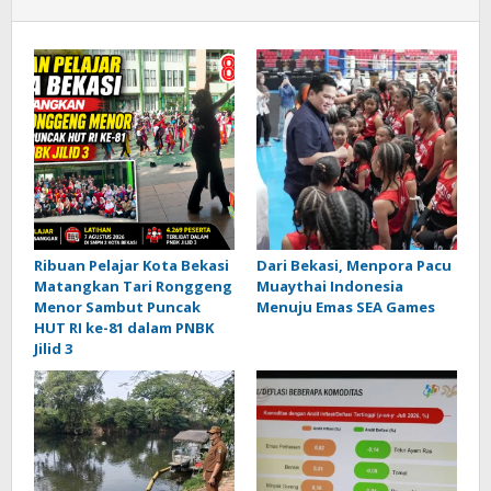
Ribuan Pelajar Kota Bekasi
Dari Bekasi, Menpora Pacu
Matangkan Tari Ronggeng
Muaythai Indonesia
Menor Sambut Puncak
Menuju Emas SEA Games
HUT RI ke-81 dalam PNBK
Jilid 3