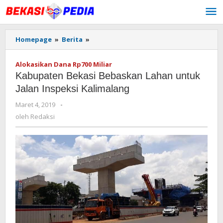
Lewati
ke
konten
Homepage
»
Berita
»
Kabupaten
Bekasi
Bebaskan
Alokasikan Dana Rp700 Miliar
Lahan
Kabupaten Bekasi Bebaskan Lahan untuk
untuk
Jalan
Jalan Inspeksi Kalimalang
Inspeksi
Maret 4, 2019
oleh
-
Kalimalang
Redaksi
oleh
Redaksi