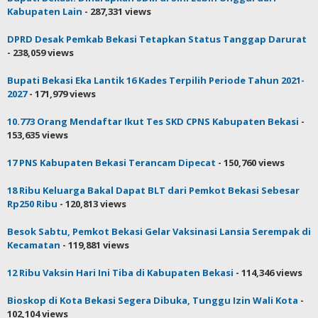
Kabupaten Lain
- 287,331 views
DPRD Desak Pemkab Bekasi Tetapkan Status Tanggap Darurat
- 238,059 views
Bupati Bekasi Eka Lantik 16 Kades Terpilih Periode Tahun 2021-
2027
- 171,979 views
10.773 Orang Mendaftar Ikut Tes SKD CPNS Kabupaten Bekasi
-
153,635 views
17 PNS Kabupaten Bekasi Terancam Dipecat
- 150,760 views
18 Ribu Keluarga Bakal Dapat BLT dari Pemkot Bekasi Sebesar
Rp250 Ribu
- 120,813 views
Besok Sabtu, Pemkot Bekasi Gelar Vaksinasi Lansia Serempak di
Kecamatan
- 119,881 views
12 Ribu Vaksin Hari Ini Tiba di Kabupaten Bekasi
- 114,346 views
Bioskop di Kota Bekasi Segera Dibuka, Tunggu Izin Wali Kota
-
102,104 views