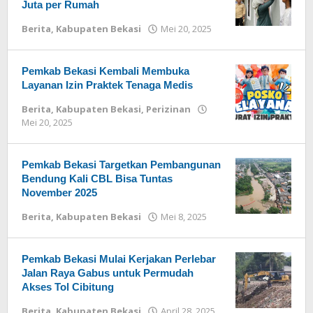
Juta per Rumah
Berita
,
Kabupaten Bekasi
Mei 20, 2025
oleh
Redaksi
Pemkab Bekasi Kembali Membuka
Layanan Izin Praktek Tenaga Medis
Berita
,
Kabupaten Bekasi
,
Perizinan
Mei 20, 2025
oleh
Redaksi
Pemkab Bekasi Targetkan Pembangunan
Bendung Kali CBL Bisa Tuntas
November 2025
Berita
,
Kabupaten Bekasi
Mei 8, 2025
oleh
Redaksi
Pemkab Bekasi Mulai Kerjakan Perlebar
Jalan Raya Gabus untuk Permudah
Akses Tol Cibitung
Berita
,
Kabupaten Bekasi
April 28, 2025
oleh