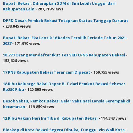
Bupati Bekasi: Diharapkan SDM di Sini Lebih Unggul dari
Kabupaten Lain
- 287,319 views
DPRD Desak Pemkab Bekasi Tetapkan Status Tanggap Darurat
- 238,045 views
Bupati Bekasi Eka Lantik 16 Kades Terpilih Periode Tahun 2021-
2027
- 171,970 views
10.773 Orang Mendaftar Ikut Tes SKD CPNS Kabupaten Bekasi
-
153,626 views
17 PNS Kabupaten Bekasi Terancam Dipecat
- 150,755 views
18 Ribu Keluarga Bakal Dapat BLT dari Pemkot Bekasi Sebesar
Rp250 Ribu
- 120,808 views
Besok Sabtu, Pemkot Bekasi Gelar Vaksinasi Lansia Serempak di
Kecamatan
- 119,859 views
12 Ribu Vaksin Hari Ini Tiba di Kabupaten Bekasi
- 114,343 views
Bioskop di Kota Bekasi Segera Dibuka, Tunggu Izin Wali Kota
-