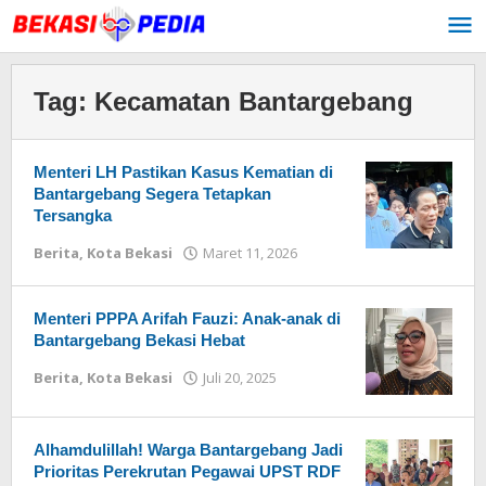
Lewati
ke
konten
Tag:
Kecamatan Bantargebang
Menteri LH Pastikan Kasus Kematian di
Bantargebang Segera Tetapkan
Tersangka
Berita
,
Kota Bekasi
Maret 11, 2026
oleh
Redaksi
Menteri PPPA Arifah Fauzi: Anak-anak di
Bantargebang Bekasi Hebat
Berita
,
Kota Bekasi
Juli 20, 2025
oleh
Redaksi
Alhamdulillah! Warga Bantargebang Jadi
Prioritas Perekrutan Pegawai UPST RDF