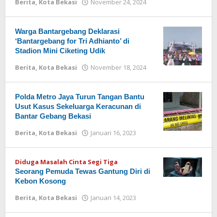
Berita
,
Kota Bekasi
November 24, 2024
oleh
Redaksi
Warga Bantargebang Deklarasi
‘Bantargebang for Tri Adhianto’ di
Stadion Mini Ciketing Udik
Berita
,
Kota Bekasi
November 18, 2024
oleh
Redaksi
Polda Metro Jaya Turun Tangan Bantu
Usut Kasus Sekeluarga Keracunan di
Bantar Gebang Bekasi
Berita
,
Kota Bekasi
Januari 16, 2023
oleh
Redaksi
Diduga Masalah Cinta Segi Tiga
Seorang Pemuda Tewas Gantung Diri di
Kebon Kosong
Berita
,
Kota Bekasi
Januari 14, 2023
oleh
Redaksi