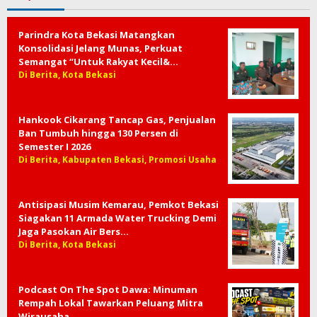
Parindra Kota Bekasi Matangkan
Konsolidasi Jelang Munas, Perkuat
Semangat “Untuk Rakyat Kecil&…
Di Berita, Kota Bekasi
Hankook Cikarang Tancap Gas, Penjualan
Ban Tumbuh hingga 130 Persen di
Semester I 2026
Di Berita, Kabupaten Bekasi, Promosi Usaha
Antisipasi Musim Kemarau, Pemkot Bekasi
Siagakan 11 Armada Water Trucking Demi
Jaga Pasokan Air Bers…
Di Berita, Kota Bekasi
Podcast On The Spot Dawa: Minuman
Rempah Lokal Tawarkan Peluang Mitra
Wirausaha