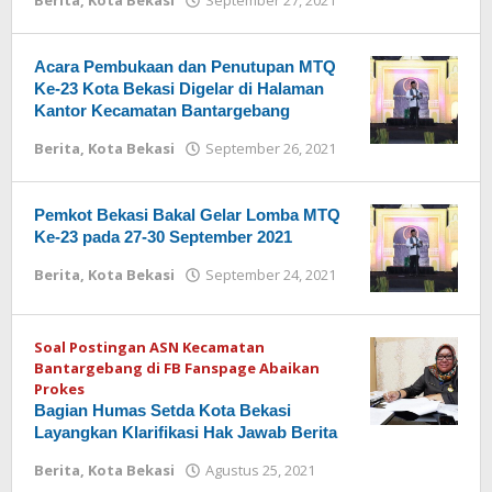
Berita
,
Kota Bekasi
September 27, 2021
oleh
Redaksi
Acara Pembukaan dan Penutupan MTQ
Ke-23 Kota Bekasi Digelar di Halaman
Kantor Kecamatan Bantargebang
Berita
,
Kota Bekasi
September 26, 2021
oleh
Redaksi
Pemkot Bekasi Bakal Gelar Lomba MTQ
Ke-23 pada 27-30 September 2021
Berita
,
Kota Bekasi
September 24, 2021
oleh
Redaksi
Soal Postingan ASN Kecamatan
Bantargebang di FB Fanspage Abaikan
Prokes
Bagian Humas Setda Kota Bekasi
Layangkan Klarifikasi Hak Jawab Berita
Berita
,
Kota Bekasi
Agustus 25, 2021
oleh
Redaksi