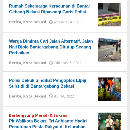
Rumah Sekeluarga Keracunan di Bantar
Gebang Bekasi Dipasangi Garis Polisi
Berita
,
Kota Bekasi
Januari 14, 2023
oleh
Redaksi
Warga Diminta Cari Jalan Alternatif, Jalan
Haji Djole Bantargebang Ditutup Sedang
Perbaikan
Berita
,
Kota Bekasi
Oktober 5, 2022
oleh
Redaksi
Polisi Bekuk Sindikat Pengoplos Elpiji
Subsidi di Bantargebang Bekasi
Berita
,
Kota Bekasi
Juli 14, 2022
oleh
Redaksi
Berlangsung Meriah & Sukses
Plt Walikota Bekasi Tri Adhianto Hadiri
Penutupan Pesta Rakyat di Kelurahan