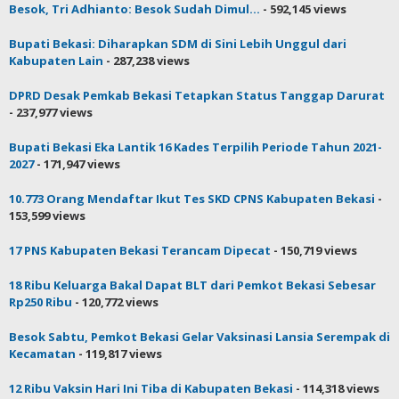
Besok, Tri Adhianto: Besok Sudah Dimul...
- 592,145 views
Bupati Bekasi: Diharapkan SDM di Sini Lebih Unggul dari
Kabupaten Lain
- 287,238 views
DPRD Desak Pemkab Bekasi Tetapkan Status Tanggap Darurat
- 237,977 views
Bupati Bekasi Eka Lantik 16 Kades Terpilih Periode Tahun 2021-
2027
- 171,947 views
10.773 Orang Mendaftar Ikut Tes SKD CPNS Kabupaten Bekasi
-
153,599 views
17 PNS Kabupaten Bekasi Terancam Dipecat
- 150,719 views
18 Ribu Keluarga Bakal Dapat BLT dari Pemkot Bekasi Sebesar
Rp250 Ribu
- 120,772 views
Besok Sabtu, Pemkot Bekasi Gelar Vaksinasi Lansia Serempak di
Kecamatan
- 119,817 views
12 Ribu Vaksin Hari Ini Tiba di Kabupaten Bekasi
- 114,318 views