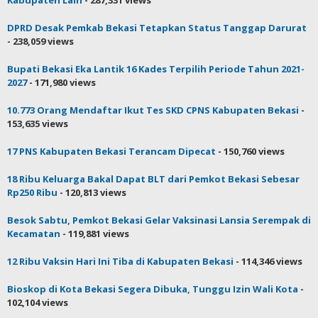
Kabupaten Lain
- 287,331 views
DPRD Desak Pemkab Bekasi Tetapkan Status Tanggap Darurat
- 238,059 views
Bupati Bekasi Eka Lantik 16 Kades Terpilih Periode Tahun 2021-
2027
- 171,980 views
10.773 Orang Mendaftar Ikut Tes SKD CPNS Kabupaten Bekasi
-
153,635 views
17 PNS Kabupaten Bekasi Terancam Dipecat
- 150,760 views
18 Ribu Keluarga Bakal Dapat BLT dari Pemkot Bekasi Sebesar
Rp250 Ribu
- 120,813 views
Besok Sabtu, Pemkot Bekasi Gelar Vaksinasi Lansia Serempak di
Kecamatan
- 119,881 views
12 Ribu Vaksin Hari Ini Tiba di Kabupaten Bekasi
- 114,346 views
Bioskop di Kota Bekasi Segera Dibuka, Tunggu Izin Wali Kota
-
102,104 views