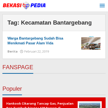
Lewati
ke
konten
Tag:
Kecamatan Bantargebang
Warga Bantargebang Sudah Bisa
Menikmati Pasar Alam Vida
Berita
Februari 22, 2019
oleh
Redaksi
FANSPAGE
Populer
Hankook Cikarang Tancap Gas, Penjualan