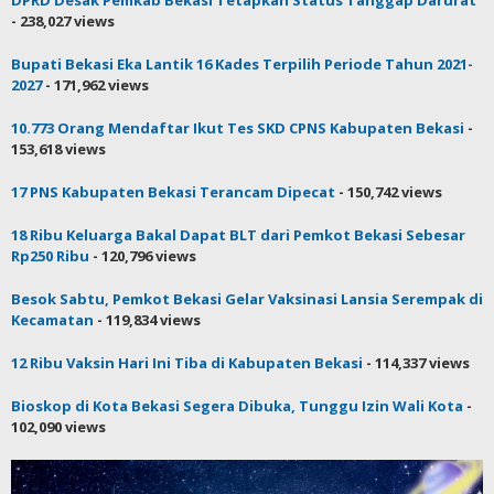
- 238,027 views
Bupati Bekasi Eka Lantik 16 Kades Terpilih Periode Tahun 2021-
2027
- 171,962 views
10.773 Orang Mendaftar Ikut Tes SKD CPNS Kabupaten Bekasi
-
153,618 views
17 PNS Kabupaten Bekasi Terancam Dipecat
- 150,742 views
18 Ribu Keluarga Bakal Dapat BLT dari Pemkot Bekasi Sebesar
Rp250 Ribu
- 120,796 views
Besok Sabtu, Pemkot Bekasi Gelar Vaksinasi Lansia Serempak di
Kecamatan
- 119,834 views
12 Ribu Vaksin Hari Ini Tiba di Kabupaten Bekasi
- 114,337 views
Bioskop di Kota Bekasi Segera Dibuka, Tunggu Izin Wali Kota
-
102,090 views