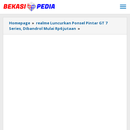
Lewati
ke
konten
Homepage
»
realme Luncurkan Ponsel Pintar GT 7
Series, Dibandrol Mulai Rp6 jutaan
»
Realme
GT
7
Series.