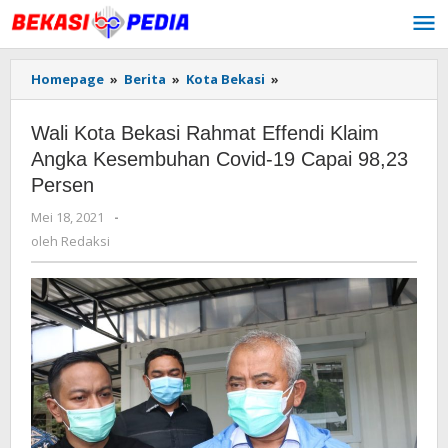
Lewati
ke
konten
Homepage
»
Berita
»
Kota Bekasi
»
Wali
Kota
Bekasi
Wali Kota Bekasi Rahmat Effendi Klaim
Rahmat
Effendi
Angka Kesembuhan Covid-19 Capai 98,23
Klaim
Persen
Angka
Kesembuhan
Mei 18, 2021
oleh
-
Covid-
Redaksi
oleh
Redaksi
19
Capai
98,23
Persen