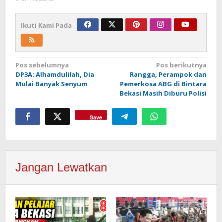
Ikuti Kami Pada
Navigasi
Pos sebelumnya
Pos berikutnya
DP3A: Alhamdulilah, Dia
Rangga, Perampok dan
pos
Mulai Banyak Senyum
Pemerkosa ABG di Bintara
Bekasi Masih Diburu Polisi
Save
Jangan Lewatkan