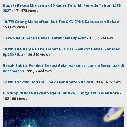
Bupati Bekasi Eka Lantik 16 Kades Terpilih Periode Tahun 2021-
2027
- 171,975 views
10.773 Orang Mendaftar Ikut Tes SKD CPNS Kabupaten Bekasi
-
153,629 views
17 PNS Kabupaten Bekasi Terancam Dipecat
- 150,757 views
18 Ribu Keluarga Bakal Dapat BLT dari Pemkot Bekasi Sebesar
Rp250 Ribu
- 120,810 views
Besok Sabtu, Pemkot Bekasi Gelar Vaksinasi Lansia Serempak di
Kecamatan
- 119,864 views
12 Ribu Vaksin Hari Ini Tiba di Kabupaten Bekasi
- 114,345 views
Bioskop di Kota Bekasi Segera Dibuka, Tunggu Izin Wali Kota
-
102,100 views