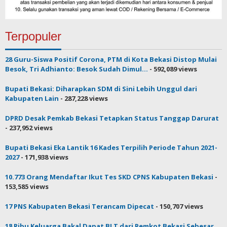
Terpopuler
28 Guru-Siswa Positif Corona, PTM di Kota Bekasi Distop Mulai
Besok, Tri Adhianto: Besok Sudah Dimul...
- 592,089 views
Bupati Bekasi: Diharapkan SDM di Sini Lebih Unggul dari
Kabupaten Lain
- 287,228 views
DPRD Desak Pemkab Bekasi Tetapkan Status Tanggap Darurat
- 237,952 views
Bupati Bekasi Eka Lantik 16 Kades Terpilih Periode Tahun 2021-
2027
- 171,938 views
10.773 Orang Mendaftar Ikut Tes SKD CPNS Kabupaten Bekasi
-
153,585 views
17 PNS Kabupaten Bekasi Terancam Dipecat
- 150,707 views
18 Ribu Keluarga Bakal Dapat BLT dari Pemkot Bekasi Sebesar