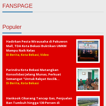
FANSPAGE
Populer
Hadirkan Pesta Wirausaha di Pakuwon
Mall, TDA Kota Bekasi Buktikan UMKM
Mampu Naik Kelas
Di Berita, Kota Bekasi, Video
Parindra Kota Bekasi Matangkan
Konsolidasi Jelang Munas, Perkuat
Semangat “Untuk Rakyat Kecil&…
Di Berita, Kota Bekasi
Hankook Cikarang Tancap Gas, Penjualan
Ban Tumbuh hingga 130 Persen di