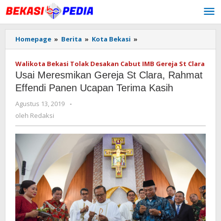
Lewati
ke
konten
Homepage
»
Berita
»
Kota Bekasi
»
Usai
Meresmikan
Gereja
Walikota Bekasi Tolak Desakan Cabut IMB Gereja St Clara
St
Usai Meresmikan Gereja St Clara, Rahmat
Clara,
Rahmat
Effendi Panen Ucapan Terima Kasih
Effendi
Agustus 13, 2019
oleh
-
Panen
Redaksi
Ucapan
oleh
Redaksi
Terima
Kasih