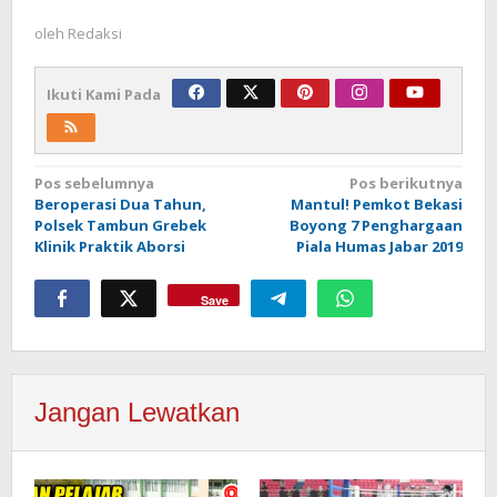
oleh
Redaksi
Ikuti Kami Pada
Navigasi
Pos sebelumnya
Pos berikutnya
Beroperasi Dua Tahun,
Mantul! Pemkot Bekasi
pos
Polsek Tambun Grebek
Boyong 7 Penghargaan
Klinik Praktik Aborsi
Piala Humas Jabar 2019
Save
Jangan Lewatkan