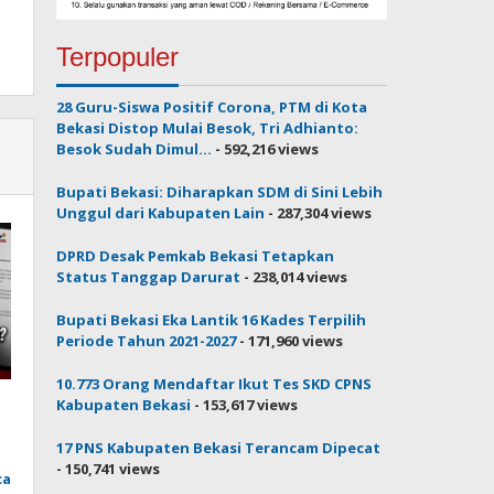
Terpopuler
28 Guru-Siswa Positif Corona, PTM di Kota
Bekasi Distop Mulai Besok, Tri Adhianto:
Besok Sudah Dimul...
- 592,216 views
Bupati Bekasi: Diharapkan SDM di Sini Lebih
Unggul dari Kabupaten Lain
- 287,304 views
DPRD Desak Pemkab Bekasi Tetapkan
Status Tanggap Darurat
- 238,014 views
Bupati Bekasi Eka Lantik 16 Kades Terpilih
Periode Tahun 2021-2027
- 171,960 views
10.773 Orang Mendaftar Ikut Tes SKD CPNS
Kabupaten Bekasi
- 153,617 views
17 PNS Kabupaten Bekasi Terancam Dipecat
- 150,741 views
ca