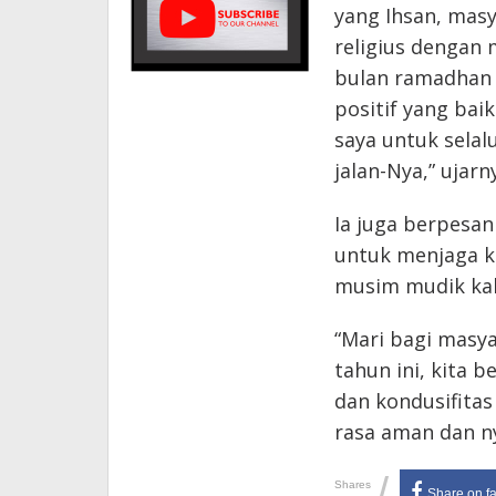
yang Ihsan, mas
religius dengan
bulan ramadhan 
positif yang bai
saya untuk sela
jalan-Nya,” ujarn
Ia juga berpesa
untuk menjaga k
musim mudik kali
“Mari bagi masy
tahun ini, kita
dan kondusifitas
rasa aman dan ny
/
Shares
Share on f