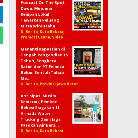
Podcast On The Spot
e
Dawa: Minuman
Rempah Lokal
Tawarkan Peluang
Mitra Wirausaha
Di Berita, Kota Bekasi,
Promosi Usaha, Video
Menanti Kepastian di
Tengah Pengabdian 15
Tahun, Sengketa
Ratim dan PT Felmica
Belum Sentuh Tahap
Me…
Di Berita, Provinsi Jawa Barat
Antisipasi Musim
Kemarau, Pemkot
Bekasi Siagakan 11
Armada Water
Trucking Demi Jaga
Pasokan Air Bers…
Di Berita, Kota Bekasi