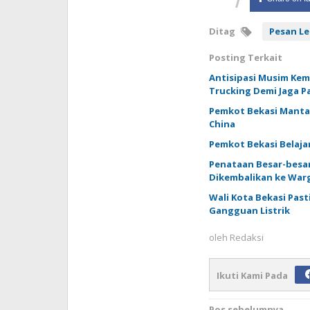
Ditag
Pesan L
Posting Terkait
Antisipasi Musim Kem
Trucking Demi Jaga P
Pemkot Bekasi Manta
China
Pemkot Bekasi Belajar
Penataan Besar-besar
Dikembalikan ke War
Wali Kota Bekasi Past
Gangguan Listrik
oleh
Redaksi
Ikuti Kami Pada
Pos sebelumnya