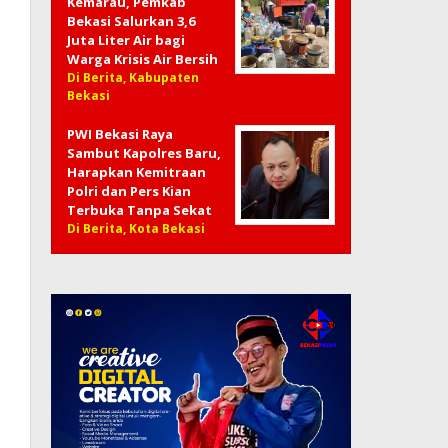
Kemarau, Pemkab
Bekasi Salurkan 3,6
Juta Liter Air bagi
Warga Krisis Air Bersih
Di Berita, Kabupaten
Bekasi
PWI Bekasi Raya
Sambut Kapolres Baru,
Harapkan Kemitraan
Polri dan Pers Kian
Terbuka Tanpa Sekat
Di Berita, Kota Bekasi