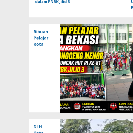
dalam PNBK Jilid 3
K
Ribuan
Pelajar
Kota
Bekasi
Matangkan
Tari
Ronggeng
Menor
Sambut
Puncak
HUT RI
ke-81
dalam
PNBK
Jilid 3
DLH
Kota