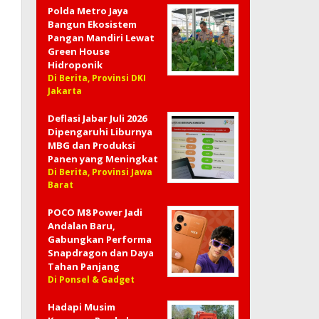
Polda Metro Jaya
Bangun Ekosistem
Pangan Mandiri Lewat
Green House
Hidroponik
Di Berita, Provinsi DKI
Jakarta
Deflasi Jabar Juli 2026
Dipengaruhi Liburnya
MBG dan Produksi
Panen yang Meningkat
Di Berita, Provinsi Jawa
Barat
POCO M8 Power Jadi
Andalan Baru,
Gabungkan Performa
Snapdragon dan Daya
Tahan Panjang
Di Ponsel & Gadget
Hadapi Musim