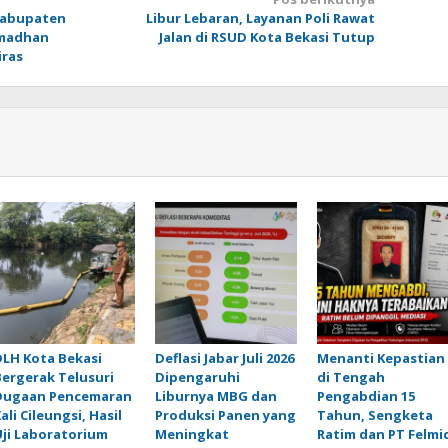
Kabupaten
Libur Lebaran, Layanan Poli Rawat
amadhan
Jalan di RSUD Kota Bekasi Tutup
ras
DLH Kota Bekasi
Deflasi Jabar Juli 2026
Menanti Kepastian
Bergerak Telusuri
Dipengaruhi
di Tengah
Dugaan Pencemaran
Liburnya MBG dan
Pengabdian 15
ali Cileungsi, Hasil
Produksi Panen yang
Tahun, Sengketa
Uji Laboratorium
Meningkat
Ratim dan PT Felmi