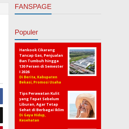
FANSPAGE
Populer
Hankook Cikarang
Tancap Gas, Penjualan
Ban Tumbuh hingga
130 Persen di Semester
I 2026
Di Berita, Kabupaten
Bekasi, Promosi Usaha
Tips Perawatan Kulit
yang Tepat Sebelum
Liburan, Agar Tetap
Sehat di Berbagai Iklim
Di Gaya Hidup,
Kesehatan