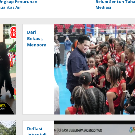
Ungkap Penurunan
Belum Sentuh Tah
ualitas Air
Mediasi
Dari
Bekasi,
Menpora
Pacu
Muaythai
Indonesia
Menuju
Emas
SEA
Games
Deflasi
Jabar Juli