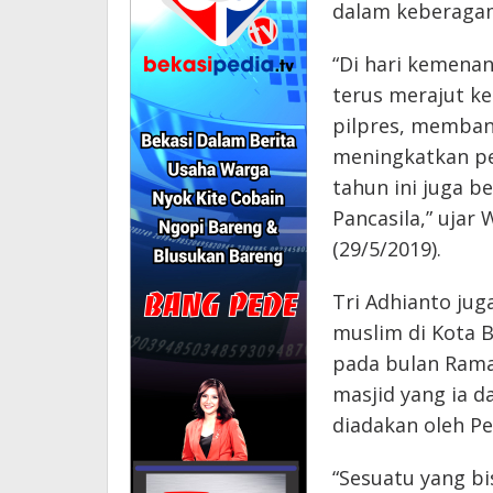
dalam keberagam
“Di hari kemena
terus merajut k
pilpres, memba
meningkatkan per
tahun ini juga b
Pancasila,” ujar
(29/5/2019).
Tri Adhianto jug
muslim di Kota 
pada bulan Ramad
masjid yang ia d
diadakan oleh Pe
“Sesuatu yang bis