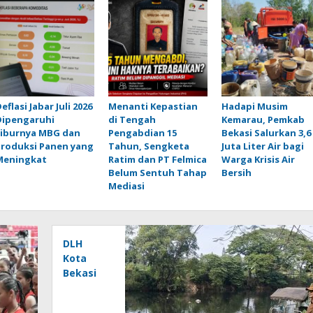
eflasi Jabar Juli 2026
Menanti Kepastian
Hadapi Musim
Dipengaruhi
di Tengah
Kemarau, Pemkab
Liburnya MBG dan
Pengabdian 15
Bekasi Salurkan 3,6
Produksi Panen yang
Tahun, Sengketa
Juta Liter Air bagi
Meningkat
Ratim dan PT Felmica
Warga Krisis Air
Belum Sentuh Tahap
Bersih
Mediasi
DLH
Kota
Bekasi
Bergerak
Telusuri