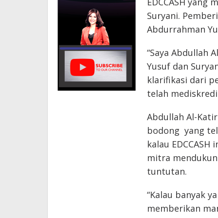
EDCCASH yang m
Suryani. Pember
Abdurrahman Yus
“Saya Abdullah A
Yusuf dan Sury
klarifikasi dari
telah mediskredit
Abdullah Al-Kati
bodong yang tela
kalau EDCCASH i
mitra mendukung
tuntutan.
“Kalau banyak y
memberikan man