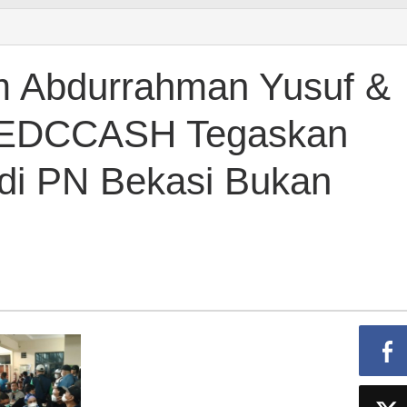
 Abdurrahman Yusuf &
an
r EDCCASH Tegaskan
di PN Bekasi Bukan