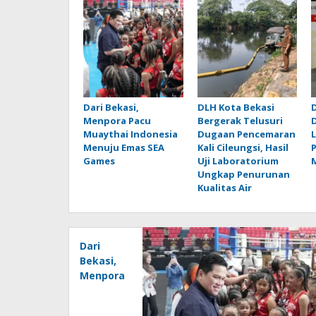
Dari Bekasi,
DLH Kota Bekasi
D
Menpora Pacu
Bergerak Telusuri
Muaythai Indonesia
Dugaan Pencemaran
Menuju Emas SEA
Kali Cileungsi, Hasil
Games
Uji Laboratorium
Ungkap Penurunan
Kualitas Air
Dari
Bekasi,
Menpora
Pacu
Muaythai