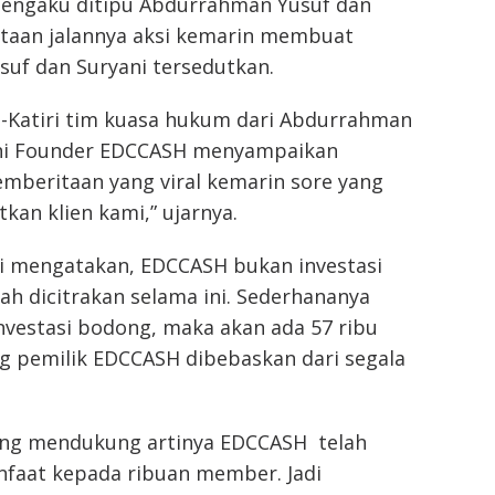
engaku ditipu Abdurrahman Yusuf dan
itaan jalannya aksi kemarin membuat
uf dan Suryani tersedutkan.
l-Katiri tim kuasa hukum dari Abdurrahman
ani Founder EDCCASH menyampaikan
 pemberitaan yang viral kemarin sore yang
kan klien kami,” ujarnya.
ri mengatakan, EDCCASH bukan investasi
h dicitrakan selama ini. Sederhananya
nvestasi bodong, maka akan ada 57 ribu
 pemilik EDCCASH dibebaskan dari segala
ang mendukung artinya EDCCASH telah
faat kepada ribuan member. Jadi