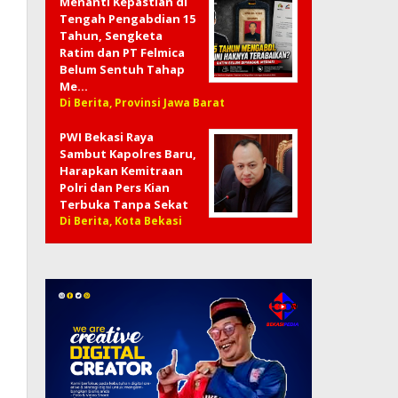
Menanti Kepastian di
Tengah Pengabdian 15
Tahun, Sengketa
Ratim dan PT Felmica
Belum Sentuh Tahap
Me…
Di Berita, Provinsi Jawa Barat
PWI Bekasi Raya
Sambut Kapolres Baru,
Harapkan Kemitraan
Polri dan Pers Kian
Terbuka Tanpa Sekat
Di Berita, Kota Bekasi