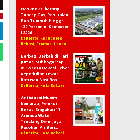
Hankook Cikarang
Tancap Gas, Penjualan
e
Ban Tumbuh hingga
130 Persen di Semester
I 2026
Di Berita, Kabupaten
Bekasi, Promosi Usaha
Berbagi Berkah di Hari
Jumat, Subkogartap
0507/Kota Bekasi Tebar
Kepedulian Lewat
Ratusan Nasi Box
Di Berita, Kota Bekasi
Antisipasi Musim
Kemarau, Pemkot
Bekasi Siagakan 11
Armada Water
Trucking Demi Jaga
Pasokan Air Bers…
Di Berita, Kota Bekasi