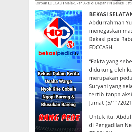
Korban EDCCASH Melakukan Aksi di Depan PN Bekasi. (ist)
BEKASI SELATAN
Abdurrahman Yus
menegaskan masa
Bekasi pada Rabu
EDCCASH.
“Fakta yang seb
didukung oleh k
merupakan pedu
Suryani yang se
tertib tanpa aksi
Jumat (5/11/2021)
Untuk itu, Abdul
di Pengadilan N