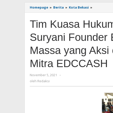
Homepage
»
Berita
»
Kota Bekasi
»
Tim
Kuasa
Hukum
Tim Kuasa Hukum
Abdurrahm
Yusuf
&
Suryani Founde
Suryani
Founder
EDCCASH
Massa yang Aksi 
Tegaskan
Massa
Mitra EDCCASH
yang
Aksi
di
PN
November 5, 2021
oleh
-
Bekasi
Redaksi
oleh
Redaksi
Bukan
Mitra
EDCCASH