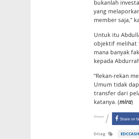
bukanlah investa
yang melaporkan
member saja,” ka
Untuk itu Abdull
objektif melihat
mana banyak fa
kepada Abdurrah
“Rekan-rekan me
Umum tidak dapa
transfer dari pe
katanya. (
mira
)
/
Shares
Share on f
Ditag
EDCCAS