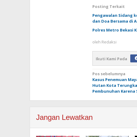
Posting Terkait
Pengawalan Sidang ke
dan Doa Bersama di A
Polres Metro Bekasi 
oleh
Redaksi
Ikuti Kami Pada
Navigasi
Pos sebelumnya
Kasus Penemuan Maya
pos
Hutan Kota Terungka
Pembunuhan Karena S
Jangan Lewatkan