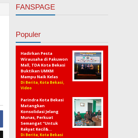
FANSPAGE
Populer
Hadirkan Pesta
Wirausaha di Pakuwon
Mall, TDA Kota Bekasi
Buktikan UMKM
Mampu Naik Kelas
Di Berita, Kota Bekasi,
Video
Parindra Kota Bekasi
Matangkan
Konsolidasi Jelang
Munas, Perkuat
Semangat “Untuk
Rakyat Kecil&…
Di Berita, Kota Bekasi