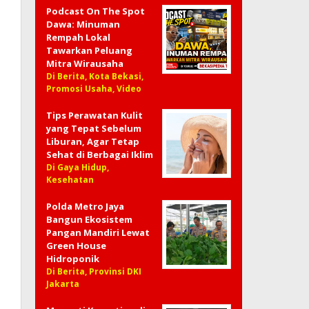
Podcast On The Spot
Dawa: Minuman
Rempah Lokal
Tawarkan Peluang
Mitra Wirausaha
Di Berita, Kota Bekasi,
Promosi Usaha, Video
Tips Perawatan Kulit
yang Tepat Sebelum
Liburan, Agar Tetap
Sehat di Berbagai Iklim
Di Gaya Hidup,
Kesehatan
Polda Metro Jaya
Bangun Ekosistem
Pangan Mandiri Lewat
Green House
Hidroponik
Di Berita, Provinsi DKI
Jakarta