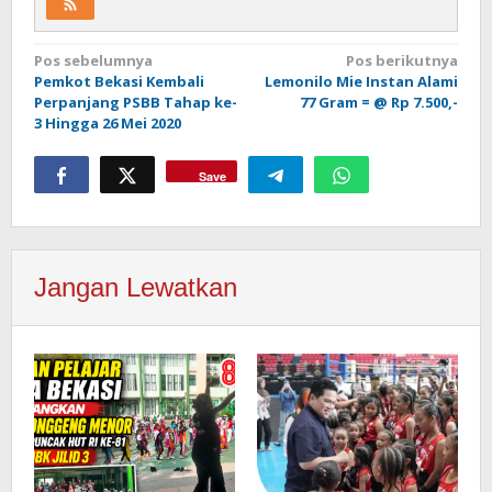
Navigasi
Pos sebelumnya
Pos berikutnya
Pemkot Bekasi Kembali
Lemonilo Mie Instan Alami
pos
Perpanjang PSBB Tahap ke-
77 Gram = @ Rp 7.500,-
3 Hingga 26 Mei 2020
Save
Jangan Lewatkan