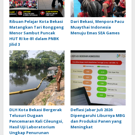
Ribuan Pelajar Kota Bekasi
Dari Bekasi, Menpora Pacu
Matangkan Tari Ronggeng
Muaythai Indonesia
Menor Sambut Puncak
Menuju Emas SEA Games
HUT RI ke-81 dalam PNBK
Jilid 3
DLH Kota Bekasi Bergerak
Deflasi Jabar Juli 2026
Telusuri Dugaan
Dipengaruhi Liburnya MBG
Pencemaran Kali Cileungsi,
dan Produksi Panen yang
Hasil Uji Laboratorium
Meningkat
Ungkap Penurunan