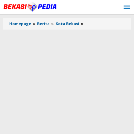
Lewati
ke
konten
Homepage
»
Berita
»
Kota Bekasi
»
Pengurus
RT
dan
RW
se-
Kota
Bekasi
Menanti
Dana
Operasional