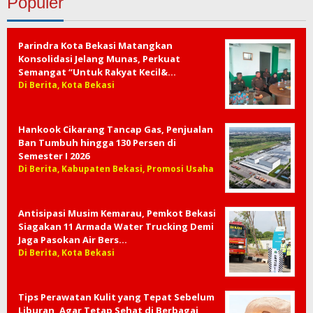
Populer
Parindra Kota Bekasi Matangkan
Konsolidasi Jelang Munas, Perkuat
Semangat “Untuk Rakyat Kecil&…
Di Berita, Kota Bekasi
Hankook Cikarang Tancap Gas, Penjualan
Ban Tumbuh hingga 130 Persen di
Semester I 2026
Di Berita, Kabupaten Bekasi, Promosi Usaha
Antisipasi Musim Kemarau, Pemkot Bekasi
Siagakan 11 Armada Water Trucking Demi
Jaga Pasokan Air Bers…
Di Berita, Kota Bekasi
Tips Perawatan Kulit yang Tepat Sebelum
Liburan, Agar Tetap Sehat di Berbagai