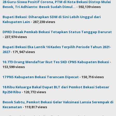
28 Guru-Siswa Positif Corona, PTM di Kota Bekasi Distop Mulai
Besok, Tri Adhianto: Besok Sudah Dimul...
- 592,139 views
Bupati Bekasi: Diharapkan SDM di Sini Lebih Unggul dari
Kabupaten Lain
- 287,238 views
DPRD Desak Pemkab Bekasi Tetapkan Status Tanggap Darurat
- 237,974 views
Bupati Bekasi Eka Lantik 16 Kades Terpilih Periode Tahun 2021-
2027
- 171,947 views
10.773 Orang Mendaftar Ikut Tes SKD CPNS Kabupaten Bekasi
-
153,599 views
17 PNS Kabupaten Bekasi Terancam Dipecat
- 150,716 views
18 Ribu Keluarga Bakal Dapat BLT dari Pemkot Bekasi Sebesar
Rp250 Ribu
- 120,772 views
Besok Sabtu, Pemkot Bekasi Gelar Vaksinasi Lansia Serempak di
Kecamatan
- 119,817 views