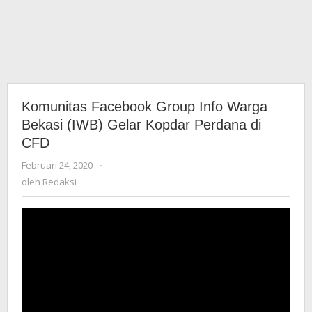
Komunitas Facebook Group Info Warga
Bekasi (IWB) Gelar Kopdar Perdana di
CFD
Februari 24, 2020
oleh
-
Redaksi
oleh
Redaksi