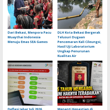
Dari Bekasi, Menpora Pacu
DLH Kota Bekasi Bergerak
Muaythai Indonesia
Telusuri Dugaan
Menuju Emas SEA Games
Pencemaran Kali Cileungsi,
Hasil Uji Laboratorium
Ungkap Penurunan
Kualitas Air
Deflasi Jabar Juli 2026
Menanti Kepastian di