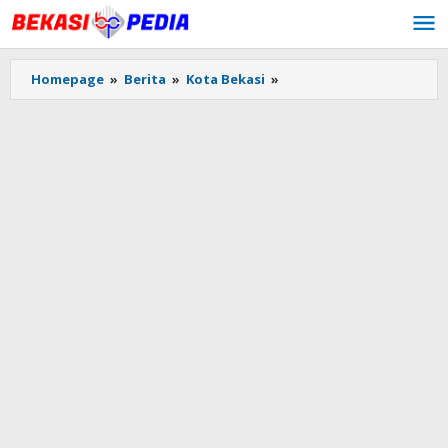
Lewati
ke
konten
Homepage
»
Berita
»
Kota Bekasi
»
Komunitas
Facebook
Group
Info
Warga
Bekasi
(IWB)
Gelar
Kopdar
Perdana
di
CFD