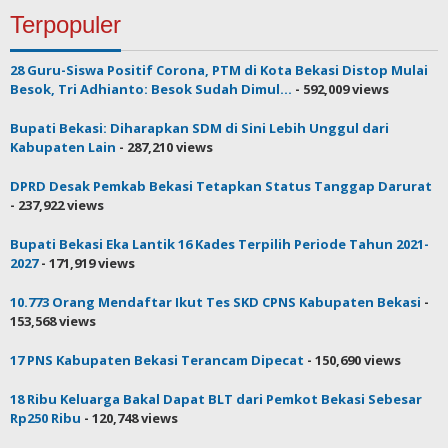
Terpopuler
28 Guru-Siswa Positif Corona, PTM di Kota Bekasi Distop Mulai
Besok, Tri Adhianto: Besok Sudah Dimul...
- 592,009 views
Bupati Bekasi: Diharapkan SDM di Sini Lebih Unggul dari
Kabupaten Lain
- 287,210 views
DPRD Desak Pemkab Bekasi Tetapkan Status Tanggap Darurat
- 237,922 views
Bupati Bekasi Eka Lantik 16 Kades Terpilih Periode Tahun 2021-
2027
- 171,919 views
10.773 Orang Mendaftar Ikut Tes SKD CPNS Kabupaten Bekasi
-
153,568 views
17 PNS Kabupaten Bekasi Terancam Dipecat
- 150,690 views
18 Ribu Keluarga Bakal Dapat BLT dari Pemkot Bekasi Sebesar
Rp250 Ribu
- 120,748 views