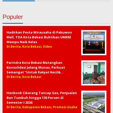
Populer
Hadirkan Pesta Wirausaha di Pakuwon
Mall, TDA Kota Bekasi Buktikan UMKM
Mampu Naik Kelas
Di Berita, Kota Bekasi, Video
Parindra Kota Bekasi Matangkan
Konsolidasi Jelang Munas, Perkuat
Semangat “Untuk Rakyat Kecil&…
Di Berita, Kota Bekasi
Hankook Cikarang Tancap Gas, Penjualan
Ban Tumbuh hingga 130 Persen di
Semester I 2026
Di Berita, Kabupaten Bekasi, Promosi Usaha