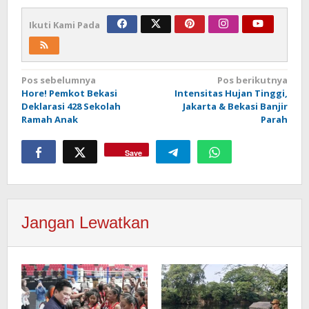
Ikuti Kami Pada
Navigasi
Pos sebelumnya
Pos berikutnya
Hore! Pemkot Bekasi
Intensitas Hujan Tinggi,
pos
Deklarasi 428 Sekolah
Jakarta & Bekasi Banjir
Ramah Anak
Parah
Save
Jangan Lewatkan