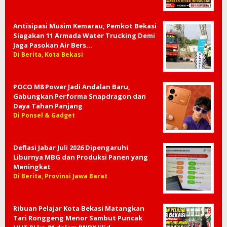
Di Berita, Provinsi DKI Jakarta
Podcast On The Spot Dawa: Minuman
Rempah Lokal Tawarkan Peluang Mitra
Wirausaha
Di Berita, Kota Bekasi, Promosi Usaha, Video
Antisipasi Musim Kemarau, Pemkot Bekasi
Siagakan 11 Armada Water Trucking Demi
Jaga Pasokan Air Bers…
Di Berita, Kota Bekasi
POCO M8 Power Jadi Andalan Baru,
Gabungkan Performa Snapdragon dan
Daya Tahan Panjang
Di Ponsel & Gadget
Deflasi Jabar Juli 2026 Dipengaruhi
Liburnya MBG dan Produksi Panen yang