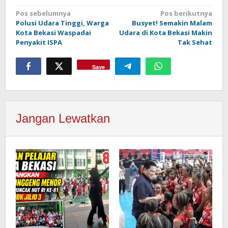
Navigasi
Pos sebelumnya
Pos berikutnya
Polusi Udara Tinggi, Warga
Busyet! Semakin Malam
pos
Kota Bekasi Waspadai
Udara di Kota Bekasi Makin
Penyakit ISPA
Tak Sehat
Save
Jangan Lewatkan