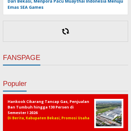
Dari Bekasi, Menpora Pacu Muaythai Indonesia Menuju
Emas SEA Games
DLH Kota Bekasi Bergerak Telusuri Dugaan
Pencemaran Kali Cileungsi, Hasil Uji Laboratorium
Ungkap Penurunan Kualitas Air
Deflasi Jabar Juli 2026 Dipengaruhi Liburnya MBG dan
Produksi Panen yang Meningkat
FANSPAGE
Populer