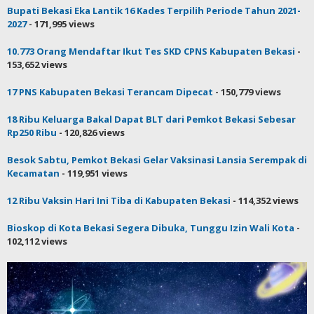
Bupati Bekasi: Diharapkan SDM di Sini Lebih Unggul dari
Kabupaten Lain
- 287,380 views
DPRD Desak Pemkab Bekasi Tetapkan Status Tanggap Darurat
- 238,105 views
Bupati Bekasi Eka Lantik 16 Kades Terpilih Periode Tahun 2021-
2027
- 171,995 views
10.773 Orang Mendaftar Ikut Tes SKD CPNS Kabupaten Bekasi
-
153,652 views
17 PNS Kabupaten Bekasi Terancam Dipecat
- 150,779 views
18 Ribu Keluarga Bakal Dapat BLT dari Pemkot Bekasi Sebesar
Rp250 Ribu
- 120,826 views
Besok Sabtu, Pemkot Bekasi Gelar Vaksinasi Lansia Serempak di
Kecamatan
- 119,951 views
12 Ribu Vaksin Hari Ini Tiba di Kabupaten Bekasi
- 114,352 views