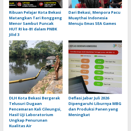
Ribuan Pelajar Kota Bekasi
Dari Bekasi, Menpora Pacu
Matangkan Tari Ronggeng
Muaythai Indonesia
Menor Sambut Puncak
Menuju Emas SEA Games
HUT RI ke-81 dalam PNBK
Jilid 3
DLH Kota Bekasi Bergerak
Deflasi Jabar Juli 2026
Telusuri Dugaan
Dipengaruhi Liburnya MBG
Pencemaran Kali Cileungsi,
dan Produksi Panen yang
Hasil Uji Laboratorium
Meningkat
Ungkap Penurunan
Kualitas Air