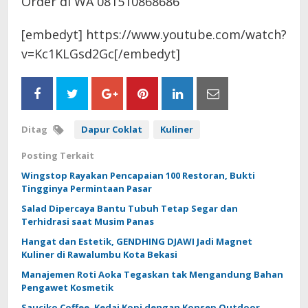
Order di WA 081510868686”
[embedyt] https://www.youtube.com/watch?
v=Kc1KLGsd2Gc[/embedyt]
Ditag
Dapur Coklat
Kuliner
Posting Terkait
Wingstop Rayakan Pencapaian 100 Restoran, Bukti
Tingginya Permintaan Pasar
Salad Dipercaya Bantu Tubuh Tetap Segar dan
Terhidrasi saat Musim Panas
Hangat dan Estetik, GENDHING DJAWI Jadi Magnet
Kuliner di Rawalumbu Kota Bekasi
Manajemen Roti Aoka Tegaskan tak Mengandung Bahan
Pengawet Kosmetik
Sauciko Coffee, Kedai Kopi dengan Konsep Outdoor