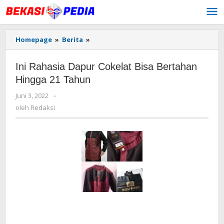
Lewati
ke
konten
Homepage
»
Berita
»
Ini
Rahasia
Dapur
Ini Rahasia Dapur Cokelat Bisa Bertahan
Cokelat
Bisa
Hingga 21 Tahun
Bertahan
Juni 3, 2022
oleh
-
Hingga
Redaksi
21
oleh
Redaksi
Tahun