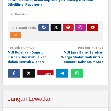
Dikelilingi Pepohonan
oleh
Redaksi
Ikuti Kami Pada
Navigasi
Pos sebelumnya
Pos berikutnya
MUI Bolehkan Daging
MUI Jawa Barat Serukan
pos
Kurban Didistribusikan
Warga Shalat Gaib untuk
dalam Bentuk Olahan
Emmeril Kahn Mumtadz
Save
Jangan Lewatkan