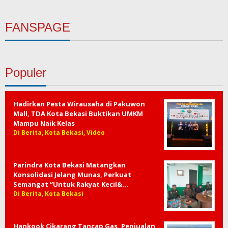
FANSPAGE
Populer
Hadirkan Pesta Wirausaha di Pakuwon
Mall, TDA Kota Bekasi Buktikan UMKM
Mampu Naik Kelas
Di Berita, Kota Bekasi, Video
Parindra Kota Bekasi Matangkan
Konsolidasi Jelang Munas, Perkuat
Semangat “Untuk Rakyat Kecil&…
Di Berita, Kota Bekasi
Hankook Cikarang Tancap Gas, Penjualan