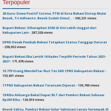
Terpopuler
28 Guru-Siswa Positif Corona, PTM di Kota Bekasi Distop Mulai
Besok, Tri Adhianto: Besok Sudah Dimul...
- 592,321 views
Bupati Bekasi: Diharapkan SDM di Sini Lebih Unggul dari
Kabupaten Lain
- 287,328 views
DPRD Desak Pemkab Bekasi Tetapkan Status Tanggap Darurat
- 238,052 views
Bupati Bekasi Eka Lantik 16 Kades Terpilih Periode Tahun 2021-
2027
- 171,978 views
10.773 Orang Mendaftar Ikut Tes SKD CPNS Kabupaten Bekasi
-
153,631 views
17 PNS Kabupaten Bekasi Terancam Dipecat
- 150,760 views
18 Ribu Keluarga Bakal Dapat BLT dari Pemkot Bekasi Sebesar
Rp250 Ribu
- 120,810 views
Besok Sabtu, Pemkot Bekasi Gelar Vaksinasi Lansia Serempak di