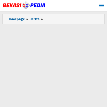
Lewati
ke
konten
Homepage
»
Berita
»
Gubernur
DKI
Jakarta
Anies
Baswedan
Tinjau
Sirkuit
Jakarta
E-
Prik,
Dipastikan
Seluruh
Persiapan
Berjalan
dengan
Baik