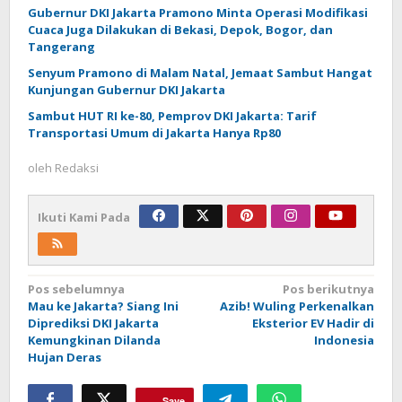
Gubernur DKI Jakarta Pramono Minta Operasi Modifikasi
Cuaca Juga Dilakukan di Bekasi, Depok, Bogor, dan
Tangerang
Senyum Pramono di Malam Natal, Jemaat Sambut Hangat
Kunjungan Gubernur DKI Jakarta
Sambut HUT RI ke-80, Pemprov DKI Jakarta: Tarif
Transportasi Umum di Jakarta Hanya Rp80
oleh
Redaksi
Ikuti Kami Pada
Navigasi
Pos sebelumnya
Pos berikutnya
Mau ke Jakarta? Siang Ini
Azib! Wuling Perkenalkan
pos
Diprediksi DKI Jakarta
Eksterior EV Hadir di
Kemungkinan Dilanda
Indonesia
Hujan Deras
Save