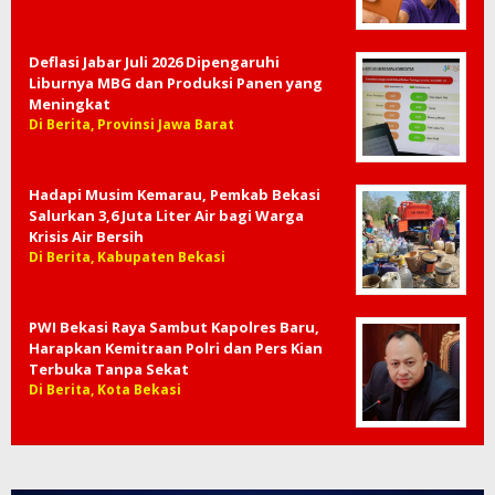
Deflasi Jabar Juli 2026 Dipengaruhi
Liburnya MBG dan Produksi Panen yang
Meningkat
Di Berita, Provinsi Jawa Barat
Hadapi Musim Kemarau, Pemkab Bekasi
Salurkan 3,6 Juta Liter Air bagi Warga
Krisis Air Bersih
Di Berita, Kabupaten Bekasi
PWI Bekasi Raya Sambut Kapolres Baru,
Harapkan Kemitraan Polri dan Pers Kian
Terbuka Tanpa Sekat
Di Berita, Kota Bekasi