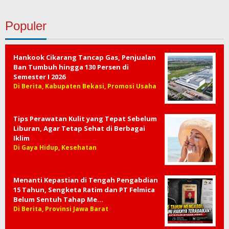
Populer
Hankook Cikarang Tancap Gas, Penjualan
Ban Tumbuh hingga 130 Persen di
Semester I 2026
Di Berita, Kabupaten Bekasi, Promosi Usaha
Tips Perawatan Kulit yang Tepat Sebelum
Liburan, Agar Tetap Sehat di Berbagai
Iklim
Di Gaya Hidup, Kesehatan
Menanti Kepastian di Tengah Pengabdian
15 Tahun, Sengketa Ratim dan PT Felmica
Belum Sentuh Tahap Me…
Di Berita, Provinsi Jawa Barat