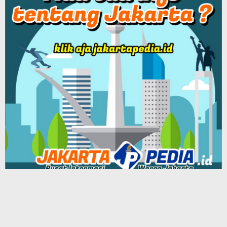
Patriot Siber Media Group
BEKASIPEDIA Podcast
Tentang Kami
Redaksi
Info Iklan
Terms of Service
Our Group Network Media