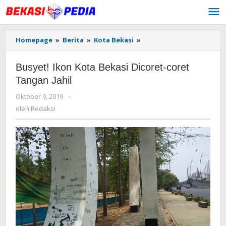
Lewati
ke
konten
Homepage
»
Berita
»
Kota Bekasi
»
Busyet!
Ikon
Kota
Busyet! Ikon Kota Bekasi Dicoret-coret
Bekasi
Dicoret-
Tangan Jahil
coret
Oktober 9, 2019
oleh
-
Tangan
Redaksi
Jahil
oleh
Redaksi