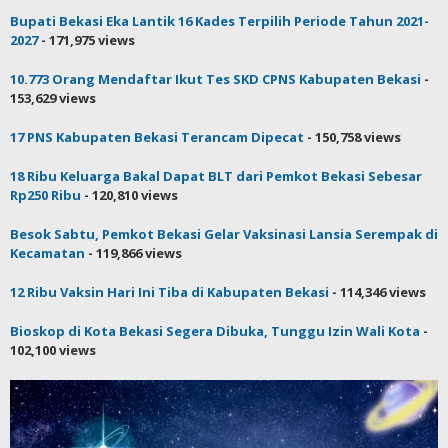
Bupati Bekasi Eka Lantik 16 Kades Terpilih Periode Tahun 2021-
2027
- 171,975 views
10.773 Orang Mendaftar Ikut Tes SKD CPNS Kabupaten Bekasi
-
153,629 views
17 PNS Kabupaten Bekasi Terancam Dipecat
- 150,758 views
18 Ribu Keluarga Bakal Dapat BLT dari Pemkot Bekasi Sebesar
Rp250 Ribu
- 120,810 views
Besok Sabtu, Pemkot Bekasi Gelar Vaksinasi Lansia Serempak di
Kecamatan
- 119,866 views
12 Ribu Vaksin Hari Ini Tiba di Kabupaten Bekasi
- 114,346 views
Bioskop di Kota Bekasi Segera Dibuka, Tunggu Izin Wali Kota
-
102,100 views