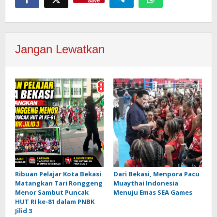
Save
Jangan Lewatkan
Ribuan Pelajar Kota Bekasi
Dari Bekasi, Menpora Pacu
Matangkan Tari Ronggeng
Muaythai Indonesia
Menor Sambut Puncak
Menuju Emas SEA Games
HUT RI ke-81 dalam PNBK
Jilid 3