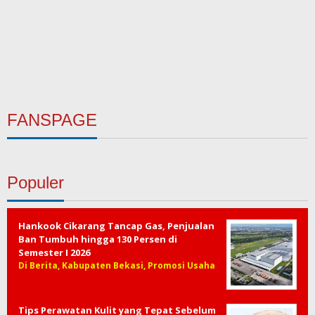
FANSPAGE
Populer
Hankook Cikarang Tancap Gas, Penjualan
Ban Tumbuh hingga 130 Persen di
Semester I 2026
Di Berita, Kabupaten Bekasi, Promosi Usaha
Tips Perawatan Kulit yang Tepat Sebelum