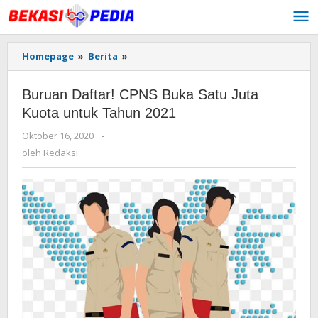
Lewati
ke
konten
Homepage
»
Berita
»
Buruan
Daftar!
CPNS
Buruan Daftar! CPNS Buka Satu Juta
Buka
Satu
Kuota untuk Tahun 2021
Juta
Oktober 16, 2020
oleh
-
Kuota
Redaksi
untuk
oleh
Redaksi
Tahun
2021