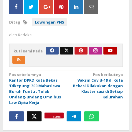
Ditag
Lowongan PNS
oleh
Redaksi
Ikuti Kami Pada
Navigasi
Pos sebelumnya
Pos berikutnya
Kantor DPRD Kota Bekasi
Vaksin Covid-19 di Kota
pos
‘Dikepung’ 300 Mahasiswa-
Bekasi Dilakukan dengan
Buruh Tuntut Tolak
Klasterisasi di Setiap
Undang-undang Omnibus
Kelurahan
Law Cipta Kerja
Save