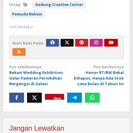
Ditag
Gedung Creative Center
Pemuda Bekasi
oleh
Redaksi
Ikuti Kami Pada
Navigasi
Pos sebelumnya
Pos berikutnya
Bekasi Wedding Exhibition
Honor RT/RW Bakal
pos
Gelar Pameran Pernikahan
Dihapus, Hanya Ada Stok
Bergengsi di Galaxi
Lima Bulan di Tahun Ini
Save
Jangan Lewatkan