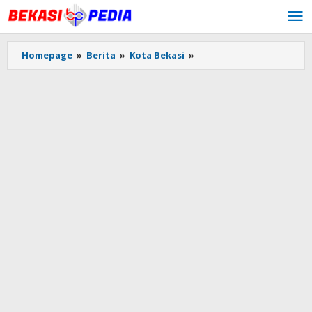
Lewati
ke
konten
Homepage
»
Berita
»
Kota Bekasi
»
Asyik!
Gedung
Creative
Center
Mulai
Dibangun,
Pemuda
Bekasi
Nanti
Bisa
Bikin
Lagu