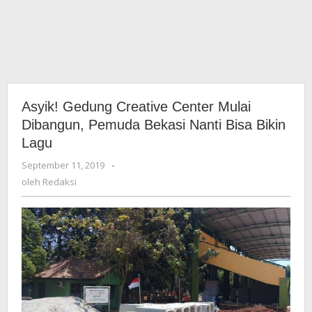
Asyik! Gedung Creative Center Mulai
Dibangun, Pemuda Bekasi Nanti Bisa Bikin
Lagu
September 11, 2019
oleh
-
Redaksi
oleh
Redaksi