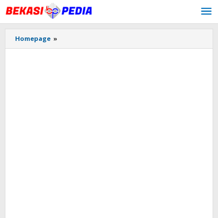
Lewati
ke
konten
Homepage
»
WhatsApp
Image
2020-
04-
20
at
10.37.50