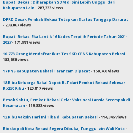
Bupati Bekasi: Diharapkan SDM di Sini Lebih Unggul dari
Kabupaten Lain
- 287,333 views
DPRD Desak Pemkab Bekasi Tetapkan Status Tanggap Darurat
- 238,067 views
Bupati Bekasi Eka Lantik 16 Kades Terpilih Periode Tahun 2021-
2027
- 171,981 views
10.773 Orang Mendaftar Ikut Tes SKD CPNS Kabupaten Bekasi
-
153,636 views
17 PNS Kabupaten Bekasi Terancam Dipecat
- 150,760 views
18 Ribu Keluarga Bakal Dapat BLT dari Pemkot Bekasi Sebesar
Rp250 Ribu
- 120,817 views
Besok Sabtu, Pemkot Bekasi Gelar Vaksinasi Lansia Serempak di
Kecamatan
- 119,888 views
12 Ribu Vaksin Hari Ini Tiba di Kabupaten Bekasi
- 114,346 views
Bioskop di Kota Bekasi Segera Dibuka, Tunggu Izin Wali Kota
-