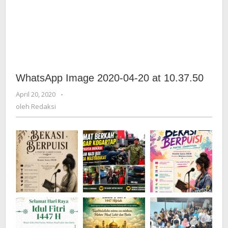
WhatsApp Image 2020-04-20 at 10.37.50
April 20, 2020
oleh
-
Redaksi
oleh
Redaksi