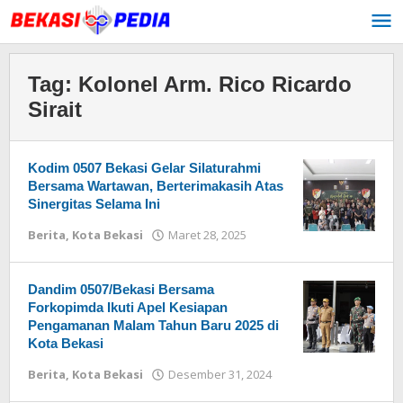
Lewati
ke
konten
Tag:
Kolonel Arm. Rico Ricardo
Sirait
Kodim 0507 Bekasi Gelar Silaturahmi
Bersama Wartawan, Berterimakasih Atas
Sinergitas Selama Ini
Berita
,
Kota Bekasi
Maret 28, 2025
oleh
Redaksi
Dandim 0507/Bekasi Bersama
Forkopimda Ikuti Apel Kesiapan
Pengamanan Malam Tahun Baru 2025 di
Kota Bekasi
Berita
,
Kota Bekasi
Desember 31, 2024
oleh
Redaksi