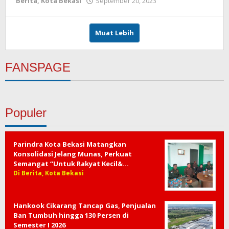
Berita
,
Kota Bekasi
September 20, 2023
oleh
Redaksi
Muat Lebih
FANSPAGE
Populer
Parindra Kota Bekasi Matangkan
Konsolidasi Jelang Munas, Perkuat
Semangat “Untuk Rakyat Kecil&…
Di Berita, Kota Bekasi
Hankook Cikarang Tancap Gas, Penjualan
Ban Tumbuh hingga 130 Persen di
Semester I 2026