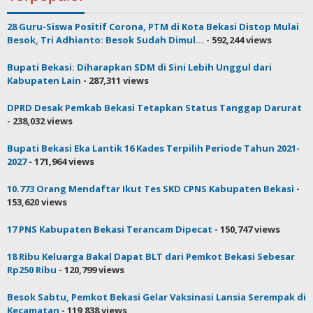
28 Guru-Siswa Positif Corona, PTM di Kota Bekasi Distop Mulai
Besok, Tri Adhianto: Besok Sudah Dimul...
- 592,244 views
Bupati Bekasi: Diharapkan SDM di Sini Lebih Unggul dari
Kabupaten Lain
- 287,311 views
DPRD Desak Pemkab Bekasi Tetapkan Status Tanggap Darurat
- 238,032 views
Bupati Bekasi Eka Lantik 16 Kades Terpilih Periode Tahun 2021-
2027
- 171,964 views
10.773 Orang Mendaftar Ikut Tes SKD CPNS Kabupaten Bekasi
-
153,620 views
17 PNS Kabupaten Bekasi Terancam Dipecat
- 150,747 views
18 Ribu Keluarga Bakal Dapat BLT dari Pemkot Bekasi Sebesar
Rp250 Ribu
- 120,799 views
Besok Sabtu, Pemkot Bekasi Gelar Vaksinasi Lansia Serempak di
Kecamatan
- 119,838 views