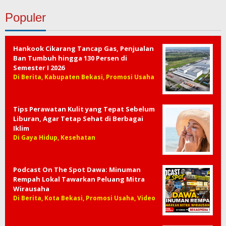
Populer
Hankook Cikarang Tancap Gas, Penjualan
Ban Tumbuh hingga 130 Persen di
Semester I 2026
Di Berita, Kabupaten Bekasi, Promosi Usaha
Tips Perawatan Kulit yang Tepat Sebelum
Liburan, Agar Tetap Sehat di Berbagai
Iklim
Di Gaya Hidup, Kesehatan
Podcast On The Spot Dawa: Minuman
Rempah Lokal Tawarkan Peluang Mitra
Wirausaha
Di Berita, Kota Bekasi, Promosi Usaha, Video