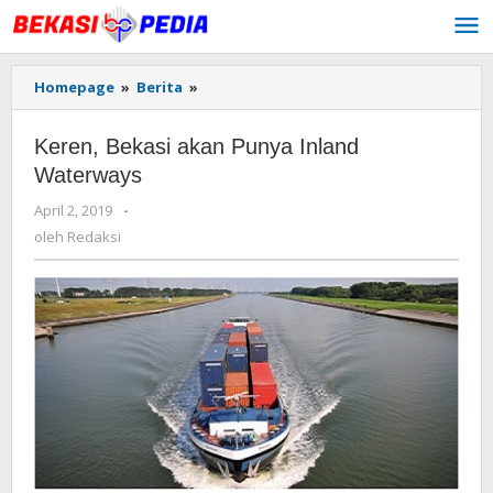
Lewati
ke
konten
Homepage
»
Berita
»
Keren,
Bekasi
akan
Keren, Bekasi akan Punya Inland
Punya
Inland
Waterways
Waterways
April 2, 2019
oleh
-
Redaksi
oleh
Redaksi