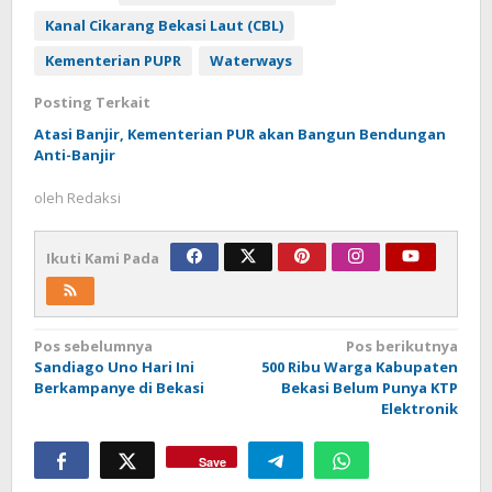
Kanal Cikarang Bekasi Laut (CBL)
Kementerian PUPR
Waterways
Posting Terkait
Atasi Banjir, Kementerian PUR akan Bangun Bendungan
Anti-Banjir
oleh
Redaksi
Ikuti Kami Pada
Navigasi
Pos sebelumnya
Pos berikutnya
Sandiago Uno Hari Ini
500 Ribu Warga Kabupaten
pos
Berkampanye di Bekasi
Bekasi Belum Punya KTP
Elektronik
Save