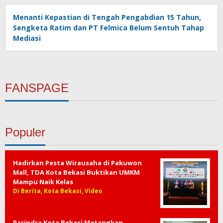
Menanti Kepastian di Tengah Pengabdian 15 Tahun,
Sengketa Ratim dan PT Felmica Belum Sentuh Tahap
Mediasi
FANSPAGE
Populer
Hadirkan Pesta Wirausaha di Pakuwon
Mall, TDA Kota Bekasi Buktikan UMKM
Mampu Naik Kelas
Di Berita, Kota Bekasi, Video
Parindra Kota Bekasi Matangkan