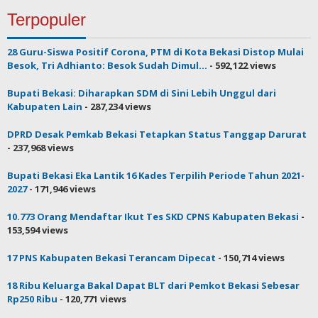
Terpopuler
28 Guru-Siswa Positif Corona, PTM di Kota Bekasi Distop Mulai
Besok, Tri Adhianto: Besok Sudah Dimul...
- 592,122 views
Bupati Bekasi: Diharapkan SDM di Sini Lebih Unggul dari
Kabupaten Lain
- 287,234 views
DPRD Desak Pemkab Bekasi Tetapkan Status Tanggap Darurat
- 237,968 views
Bupati Bekasi Eka Lantik 16 Kades Terpilih Periode Tahun 2021-
2027
- 171,946 views
10.773 Orang Mendaftar Ikut Tes SKD CPNS Kabupaten Bekasi
-
153,594 views
17 PNS Kabupaten Bekasi Terancam Dipecat
- 150,714 views
18 Ribu Keluarga Bakal Dapat BLT dari Pemkot Bekasi Sebesar
Rp250 Ribu
- 120,771 views