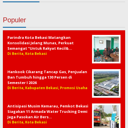
Populer
Parindra Kota Bekasi Matangkan
Konsolidasi Jelang Munas, Perkuat
Semangat “Untuk Rakyat Kecil&…
Di Berita, Kota Bekasi
Hankook Cikarang Tancap Gas, Penjualan
Ban Tumbuh hingga 130 Persen di
Semester I 2026
Di Berita, Kabupaten Bekasi, Promosi Usaha
Antisipasi Musim Kemarau, Pemkot Bekasi
Siagakan 11 Armada Water Trucking Demi
Jaga Pasokan Air Bers…
Di Berita, Kota Bekasi