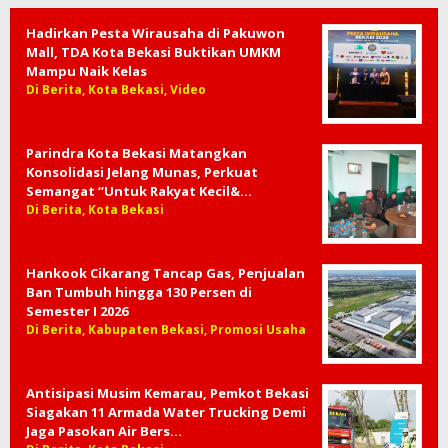
Hadirkan Pesta Wirausaha di Pakuwon
Mall, TDA Kota Bekasi Buktikan UMKM
Mampu Naik Kelas
Di Berita, Kota Bekasi, Video
Parindra Kota Bekasi Matangkan
Konsolidasi Jelang Munas, Perkuat
Semangat “Untuk Rakyat Kecil&…
Di Berita, Kota Bekasi
Hankook Cikarang Tancap Gas, Penjualan
Ban Tumbuh hingga 130 Persen di
Semester I 2026
Di Berita, Kabupaten Bekasi, Promosi Usaha
Antisipasi Musim Kemarau, Pemkot Bekasi
Siagakan 11 Armada Water Trucking Demi
Jaga Pasokan Air Bers…