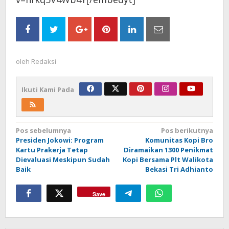
oleh
Redaksi
Ikuti Kami Pada
Navigasi
Pos sebelumnya
Pos berikutnya
Presiden Jokowi: Program
Komunitas Kopi Bro
pos
Kartu Prakerja Tetap
Diramaikan 1300 Penikmat
Dievaluasi Meskipun Sudah
Kopi Bersama Plt Walikota
Baik
Bekasi Tri Adhianto
Save