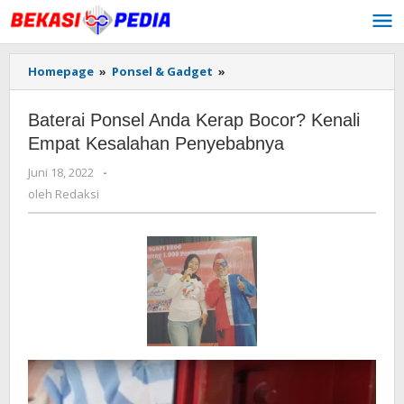
Lewati
ke
konten
Homepage
»
Ponsel & Gadget
»
Baterai
Ponsel
Anda
Baterai Ponsel Anda Kerap Bocor? Kenali
Kerap
Bocor?
Empat Kesalahan Penyebabnya
Kenali
Juni 18, 2022
oleh
-
Empat
Redaksi
Kesalahan
oleh
Redaksi
Penyebabnya