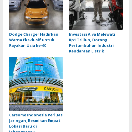
Dodge Charger Hadirkan
Investasi Alva Melewati
Warna Eksklusif untuk
Rp1 Triliun, Dorong
Rayakan Usia ke-60
Pertumbuhan Industri
Kendaraan Listrik
Carsome Indonesia Perluas
Jaringan, Resmikan Empat
Lokasi Baru di
Jabodetabek