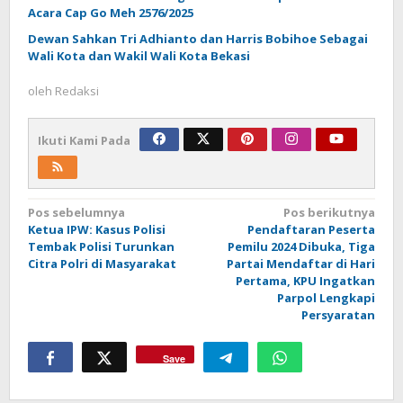
Acara Cap Go Meh 2576/2025
Dewan Sahkan Tri Adhianto dan Harris Bobihoe Sebagai
Wali Kota dan Wakil Wali Kota Bekasi
oleh
Redaksi
Ikuti Kami Pada
Navigasi
Pos sebelumnya
Pos berikutnya
Ketua IPW: Kasus Polisi
Pendaftaran Peserta
pos
Tembak Polisi Turunkan
Pemilu 2024 Dibuka, Tiga
Citra Polri di Masyarakat
Partai Mendaftar di Hari
Pertama, KPU Ingatkan
Parpol Lengkapi
Persyaratan
Save