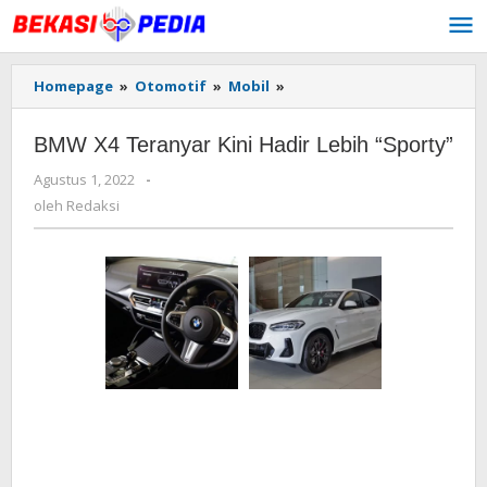
Lewati
ke
konten
Homepage
»
Otomotif
»
Mobil
»
BMW
X4
Teranyar
BMW X4 Teranyar Kini Hadir Lebih “Sporty”
Kini
Hadir
Agustus 1, 2022
oleh
-
Lebih
Redaksi
oleh
Redaksi
"Sporty"