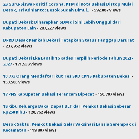
28 Guru-Siswa Positif Corona, PTM di Kota Bekasi Distop Mulai
Besok, Tri Adhianto: Besok Sudah Dimul...
- 592,087 views
Bupati Bekasi: Diharapkan SDM di Sini Lebih Unggul dari
Kabupaten Lain
- 287,227 views
DPRD Desak Pemkab Bekasi Tetapkan Status Tanggap Darurat
- 237,952 views
Bupati Bekasi Eka Lantik 16 Kades Terpilih Periode Tahun 2021-
2027
- 171,938 views
10.773 Orang Mendaftar Ikut Tes SKD CPNS Kabupaten Bekasi
-
153,585 views
17 PNS Kabupaten Bekasi Terancam Dipecat
- 150,707 views
18 Ribu Keluarga Bakal Dapat BLT dari Pemkot Bekasi Sebesar
Rp250 Ribu
- 120,762 views
Besok Sabtu, Pemkot Bekasi Gelar Vaksinasi Lansia Serempak di
Kecamatan
- 119,807 views