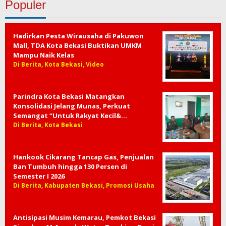
Populer
Hadirkan Pesta Wirausaha di Pakuwon
Mall, TDA Kota Bekasi Buktikan UMKM
Mampu Naik Kelas
Di Berita, Kota Bekasi, Video
Parindra Kota Bekasi Matangkan
Konsolidasi Jelang Munas, Perkuat
Semangat “Untuk Rakyat Kecil&…
Di Berita, Kota Bekasi
Hankook Cikarang Tancap Gas, Penjualan
Ban Tumbuh hingga 130 Persen di
Semester I 2026
Di Berita, Kabupaten Bekasi, Promosi Usaha
Antisipasi Musim Kemarau, Pemkot Bekasi