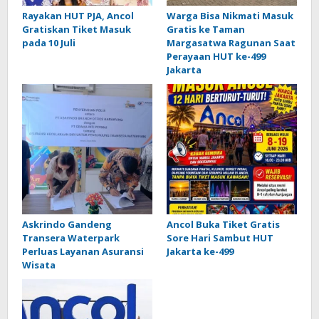
Rayakan HUT PJA, Ancol
Warga Bisa Nikmati Masuk
Gratiskan Tiket Masuk
Gratis ke Taman
pada 10 Juli
Margasatwa Ragunan Saat
Perayaan HUT ke-499
Jakarta
Askrindo Gandeng
Ancol Buka Tiket Gratis
Transera Waterpark
Sore Hari Sambut HUT
Perluas Layanan Asuransi
Jakarta ke-499
Wisata