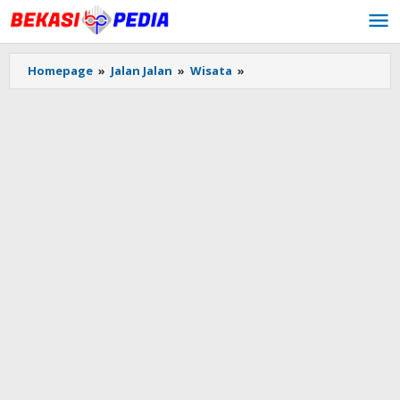
Lewati
ke
konten
Homepage
»
Jalan Jalan
»
Wisata
»
Ini
Dia
Tempat
Wisata
Romantis
Terpopuler
di
Bekasi