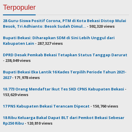
Terpopuler
28 Guru-Siswa Positif Corona, PTM di Kota Bekasi Distop Mulai
Besok, Tri Adhianto: Besok Sudah Dimul...
- 592,320 views
Bupati Bekasi: Diharapkan SDM di Sini Lebih Unggul dari
Kabupaten Lain
- 287,327 views
DPRD Desak Pemkab Bekasi Tetapkan Status Tanggap Darurat
- 238,049 views
Bupati Bekasi Eka Lantik 16 Kades Terpilih Periode Tahun 2021-
2027
- 171,978 views
10.773 Orang Mendaftar Ikut Tes SKD CPNS Kabupaten Bekasi
-
153,629 views
17 PNS Kabupaten Bekasi Terancam Dipecat
- 150,760 views
18 Ribu Keluarga Bakal Dapat BLT dari Pemkot Bekasi Sebesar
Rp250 Ribu
- 120,810 views