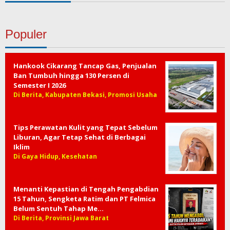
Populer
Hankook Cikarang Tancap Gas, Penjualan
Ban Tumbuh hingga 130 Persen di
Semester I 2026
Di Berita, Kabupaten Bekasi, Promosi Usaha
Tips Perawatan Kulit yang Tepat Sebelum
Liburan, Agar Tetap Sehat di Berbagai
Iklim
Di Gaya Hidup, Kesehatan
Menanti Kepastian di Tengah Pengabdian
15 Tahun, Sengketa Ratim dan PT Felmica
Belum Sentuh Tahap Me…
Di Berita, Provinsi Jawa Barat