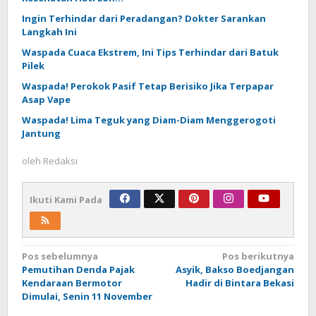
Ingin Terhindar dari Peradangan? Dokter Sarankan
Langkah Ini
Waspada Cuaca Ekstrem, Ini Tips Terhindar dari Batuk
Pilek
Waspada! Perokok Pasif Tetap Berisiko Jika Terpapar
Asap Vape
Waspada! Lima Teguk yang Diam-Diam Menggerogoti
Jantung
oleh
Redaksi
Ikuti Kami Pada
Navigasi
Pos sebelumnya
Pos berikutnya
Pemutihan Denda Pajak
Asyik, Bakso Boedjangan
pos
Kendaraan Bermotor
Hadir di Bintara Bekasi
Dimulai, Senin 11 November