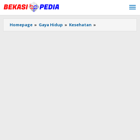
Lewati
ke
konten
Homepage
»
Gaya Hidup
»
Kesehatan
»
5
Fakta
Sarapan
yang
Sering
Salah
Kaprah