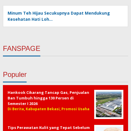
Minum Teh Hijau Secukupnya Dapat Mendukung
Kesehatan Hati Loh…
FANSPAGE
Populer
Hankook Cikarang Tancap Gas, Penjualan
Ban Tumbuh hingga 130 Persen di
Semester I 2026
Di Berita, Kabupaten Bekasi, Promosi Usaha
Tips Perawatan Kulit yang Tepat Sebelum