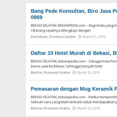
Bang Pede Konsultan, Biro Jasa Pe
0969
BEKASI SELATAN, BEKASIPEDIA.com – Bagi Anda yang ing
Cikarang sejatinya dilengkapi dengan
Perizinan
,
Promosi Usaha
Maret 21, 2019
oleh
Reda
Daftar 10 Hotel Murah di Bekasi, B
BEKASI SELATAN, bekasipedia.com – Sebagai Kota Pe
bisnis saat ke Bekasi. Sehingga banyak hotel
Berita
,
Promosi Usaha
Maret 15, 2019
oleh
Redaksi
Pemasaran dengan Mug Keramik Pr
BEKASI SELATAN, bekasipedia.com – Ketika memperti
Sebuah cara yang telah terbukti untuk mendapatkan
Berita
,
Promosi Usaha
Maret 12, 2019
oleh
Redaksi