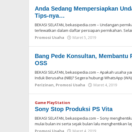
Anda Sedang Mempersiapkan Unda
Tips-nya…
BEKASI SELATAN, bekasipedia.com – Undangan pernika
terlewatkan dalam daftar persiapan pernikahan. Sela
Promosi Usaha
Maret 5, 2019
oleh
Redaksi
Bang Pede Konsultan, Membantu 
OSS
BEKASI SELATAN, bekasipedia.com – Apakah usaha y
Induk Berusaha (NIB)? Segera hubungi WhatsApp (WA)
Perizinan
,
Promosi Usaha
Maret 4, 2019
oleh
Redak
Game PlayStation
Sony Stop Produksi PS Vita
BEKASI SELATAN, bekasipedia.com – Sony menghentikan
mulai bulan ini serta sejak bulan lalu menghentikan 
Promosi Usaha
Maret 4, 2019
oleh