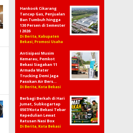
Hankook Cikarang
Tancap Gas, Penjualan
Ban Tumbuh hingga
130 Persen di Semester
I 2026
Di Berita, Kabupaten
Bekasi, Promosi Usaha
Antisipasi Musim
Kemarau, Pemkot
Bekasi Siagakan 11
Armada Water
Trucking Demi Jaga
Pasokan Air Bers…
Di Berita, Kota Bekasi
Berbagi Berkah di Hari
Jumat, Subkogartap
0507/Kota Bekasi Tebar
Kepedulian Lewat
Ratusan Nasi Box
Di Berita, Kota Bekasi