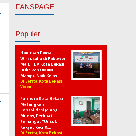
FANSPAGE
-
Populer
Hadirkan Pesta
Wirausaha di Pakuwon
Mall, TDA Kota Bekasi
Buktikan UMKM
n
Mampu Naik Kelas
Di Berita, Kota Bekasi,
Video
Parindra Kota Bekasi
7
Matangkan
Konsolidasi Jelang
Munas, Perkuat
Semangat “Untuk
Rakyat Kecil&…
Di Berita, Kota Bekasi