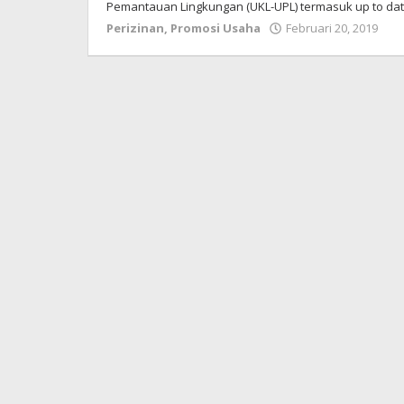
Pemantauan Lingkungan (UKL-UPL) termasuk up to da
Perizinan
,
Promosi Usaha
Februari 20, 2019
ol
Re