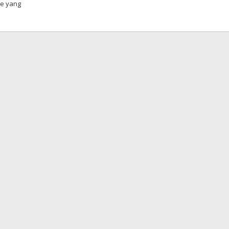
te yang
eh
daksi