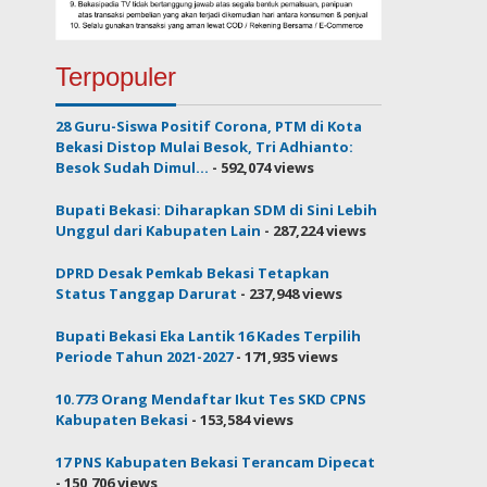
Terpopuler
28 Guru-Siswa Positif Corona, PTM di Kota
Bekasi Distop Mulai Besok, Tri Adhianto:
Besok Sudah Dimul...
- 592,074 views
Bupati Bekasi: Diharapkan SDM di Sini Lebih
Unggul dari Kabupaten Lain
- 287,224 views
DPRD Desak Pemkab Bekasi Tetapkan
Status Tanggap Darurat
- 237,948 views
Bupati Bekasi Eka Lantik 16 Kades Terpilih
Periode Tahun 2021-2027
- 171,935 views
10.773 Orang Mendaftar Ikut Tes SKD CPNS
Kabupaten Bekasi
- 153,584 views
17 PNS Kabupaten Bekasi Terancam Dipecat
- 150,706 views