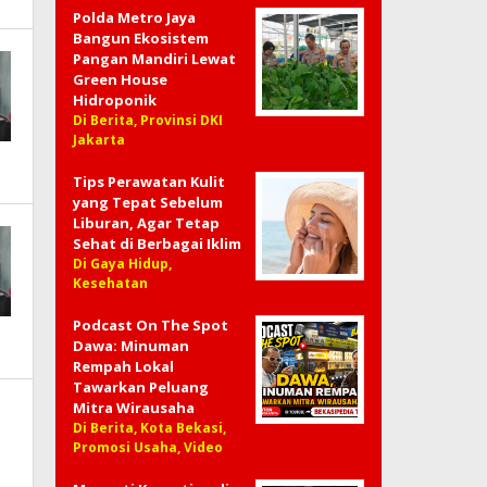
Polda Metro Jaya
Bangun Ekosistem
Pangan Mandiri Lewat
Green House
Hidroponik
Di Berita, Provinsi DKI
Jakarta
Tips Perawatan Kulit
yang Tepat Sebelum
Liburan, Agar Tetap
Sehat di Berbagai Iklim
Di Gaya Hidup,
Kesehatan
Podcast On The Spot
Dawa: Minuman
Rempah Lokal
Tawarkan Peluang
Mitra Wirausaha
Di Berita, Kota Bekasi,
Promosi Usaha, Video