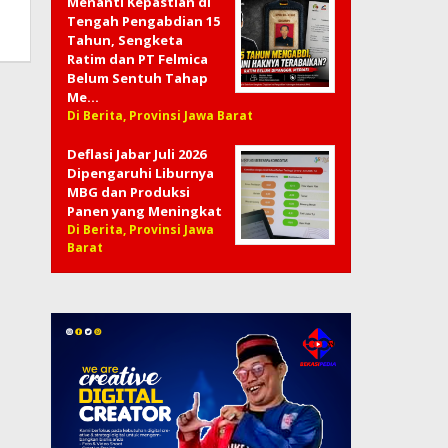
Menanti Kepastian di
Tengah Pengabdian 15
Tahun, Sengketa
Ratim dan PT Felmica
Belum Sentuh Tahap
Me…
Di Berita, Provinsi Jawa Barat
Deflasi Jabar Juli 2026
Dipengaruhi Liburnya
MBG dan Produksi
Panen yang Meningkat
Di Berita, Provinsi Jawa
Barat