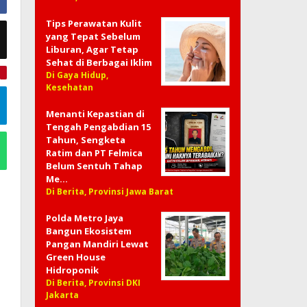
Tips Perawatan Kulit
yang Tepat Sebelum
Liburan, Agar Tetap
Sehat di Berbagai Iklim
Di Gaya Hidup,
e
Kesehatan
Menanti Kepastian di
Tengah Pengabdian 15
Tahun, Sengketa
Ratim dan PT Felmica
Belum Sentuh Tahap
Me…
Di Berita, Provinsi Jawa Barat
Polda Metro Jaya
Bangun Ekosistem
Pangan Mandiri Lewat
Green House
Hidroponik
Di Berita, Provinsi DKI
Jakarta