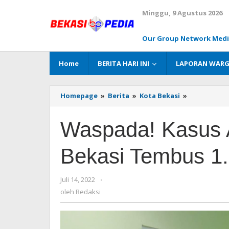
Lewati
Minggu, 9 Agustus 2026
ke
konten
Our Group Network Med
Home
BERITA HARI INI
LAPORAN WAR
Homepage
»
Berita
»
Kota Bekasi
»
Waspada!
Kasus
Aktif
Waspada! Kasus A
Covid-
19
di
Bekasi Tembus 1
Kota
Bekasi
Tembus
Juli 14, 2022
oleh
-
1.114
Redaksi
oleh
Redaksi
Kasus