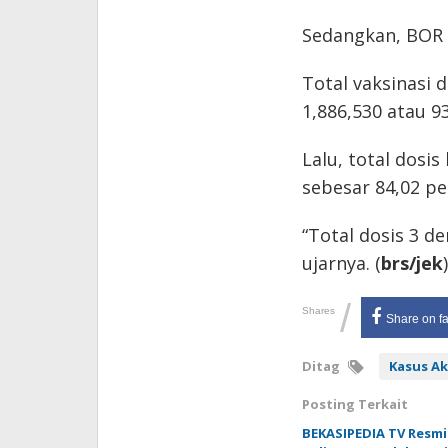
Sedangkan, BOR 
Total vaksinasi 
1,886,530 atau 9
Lalu, total dosi
sebesar 84,02 pe
“Total dosis 3 d
ujarnya. (
brs/jek
)
/
Shares
Share on f
Ditag
Kasus Ak
Posting Terkait
BEKASIPEDIA TV Resmik