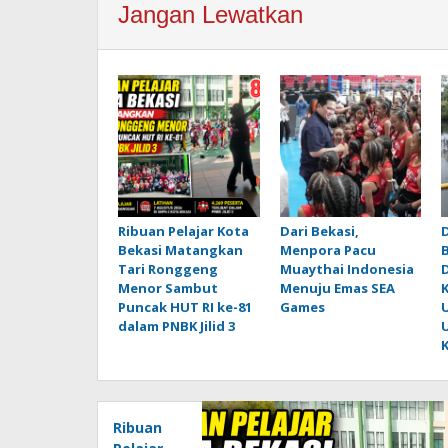
Jangan Lewatkan
Ribuan Pelajar Kota
Dari Bekasi,
Bekasi Matangkan
Menpora Pacu
Tari Ronggeng
Muaythai Indonesia
Menor Sambut
Menuju Emas SEA
K
Puncak HUT RI ke-81
Games
dalam PNBK Jilid 3
K
Ribuan