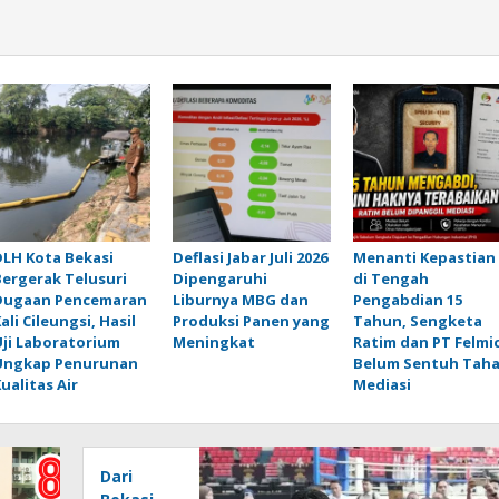
DLH Kota Bekasi
Deflasi Jabar Juli 2026
Menanti Kepastian
Bergerak Telusuri
Dipengaruhi
di Tengah
Dugaan Pencemaran
Liburnya MBG dan
Pengabdian 15
ali Cileungsi, Hasil
Produksi Panen yang
Tahun, Sengketa
Uji Laboratorium
Meningkat
Ratim dan PT Felmi
Ungkap Penurunan
Belum Sentuh Tah
ualitas Air
Mediasi
Dari