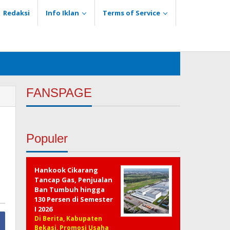
Redaksi
Info Iklan
Terms of Service
FANSPAGE
Populer
Hankook Cikarang
Tancap Gas, Penjualan
Ban Tumbuh hingga
130 Persen di Semester
I 2026
Di Berita, Kabupaten
Bekasi, Promosi Usaha