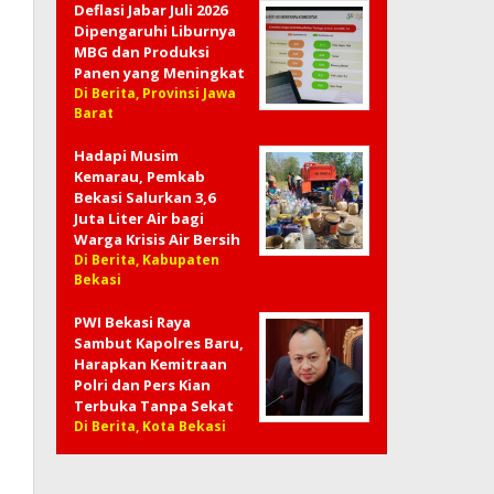
Deflasi Jabar Juli 2026
Dipengaruhi Liburnya
MBG dan Produksi
Panen yang Meningkat
Di Berita, Provinsi Jawa
Barat
Hadapi Musim
Kemarau, Pemkab
Bekasi Salurkan 3,6
Juta Liter Air bagi
Warga Krisis Air Bersih
Di Berita, Kabupaten
Bekasi
PWI Bekasi Raya
Sambut Kapolres Baru,
Harapkan Kemitraan
Polri dan Pers Kian
Terbuka Tanpa Sekat
Di Berita, Kota Bekasi