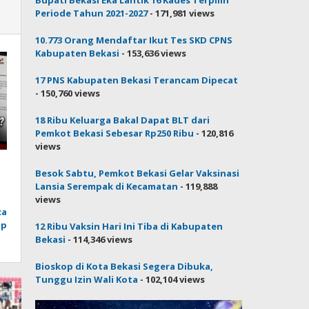
Periode Tahun 2021-2027
- 171,981 views
10.773 Orang Mendaftar Ikut Tes SKD CPNS
Kabupaten Bekasi
- 153,636 views
17 PNS Kabupaten Bekasi Terancam Dipecat
- 150,760 views
18 Ribu Keluarga Bakal Dapat BLT dari
Pemkot Bekasi Sebesar Rp250 Ribu
- 120,816
views
Besok Sabtu, Pemkot Bekasi Gelar Vaksinasi
Lansia Serempak di Kecamatan
- 119,888
views
ca
ap
12 Ribu Vaksin Hari Ini Tiba di Kabupaten
Bekasi
- 114,346 views
Bioskop di Kota Bekasi Segera Dibuka,
Tunggu Izin Wali Kota
- 102,104 views