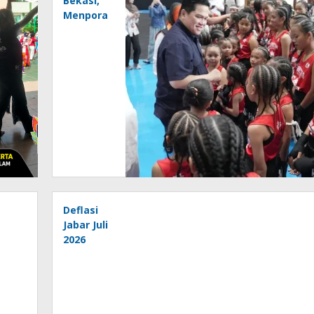
Bekasi,
Menpora
Pacu
Muaythai
Indonesia
Menuju
Emas
SEA
Games
Deflasi
Jabar Juli
2026
Dipengaruhi
Liburnya
MBG dan
Produksi
Panen