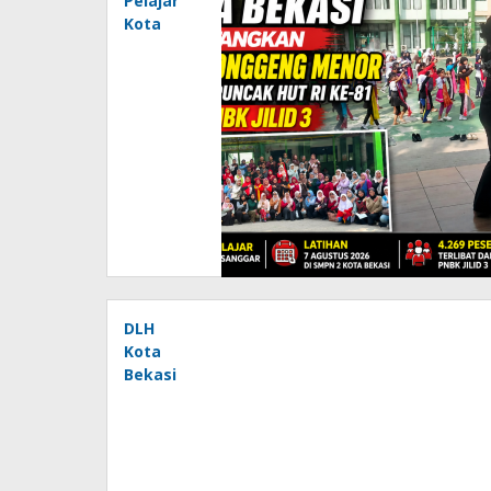
Pelajar
Kota
Bekasi
Matangkan
Tari
Ronggeng
Menor
Sambut
Puncak
HUT RI
ke-81
dalam
PNBK
Jilid 3
DLH
Kota
Bekasi
Bergerak
Telusuri
Dugaan
Pencemaran
Kali