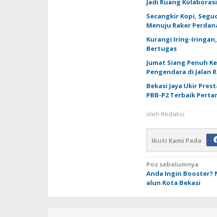
Jadi Ruang Kolaboras
Secangkir Kopi, Seg
Menuju Raker Perdana
Kurangi Iring-Iringan
Bertugas
Jumat Siang Penuh Ke
Pengendara di Jalan R
Bekasi Jaya Ukir Pres
PBB-P2 Terbaik Perta
oleh
Redaksi
Ikuti Kami Pada
Navigasi
Pos sebelumnya
Anda Ingin Booster? 
pos
alun Kota Bekasi