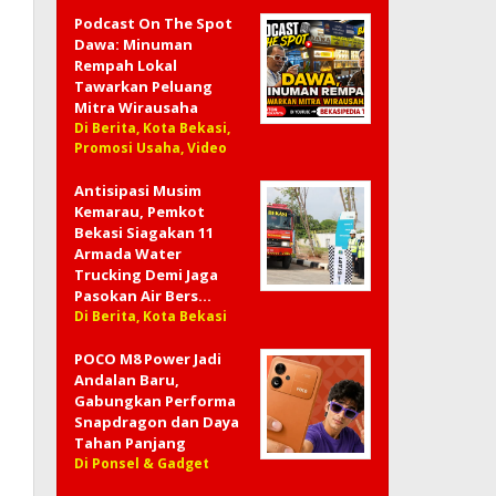
Podcast On The Spot
Dawa: Minuman
Rempah Lokal
Tawarkan Peluang
Mitra Wirausaha
Di Berita, Kota Bekasi,
Promosi Usaha, Video
Antisipasi Musim
Kemarau, Pemkot
Bekasi Siagakan 11
Armada Water
Trucking Demi Jaga
Pasokan Air Bers…
Di Berita, Kota Bekasi
POCO M8 Power Jadi
Andalan Baru,
Gabungkan Performa
Snapdragon dan Daya
Tahan Panjang
Di Ponsel & Gadget