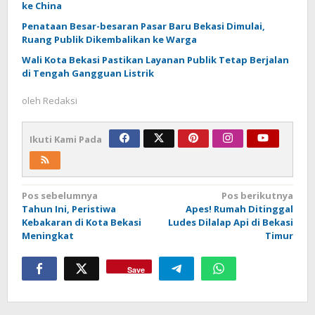
ke China
Penataan Besar-besaran Pasar Baru Bekasi Dimulai,
Ruang Publik Dikembalikan ke Warga
Wali Kota Bekasi Pastikan Layanan Publik Tetap Berjalan
di Tengah Gangguan Listrik
oleh
Redaksi
Ikuti Kami Pada
Navigasi
Pos sebelumnya
Pos berikutnya
Tahun Ini, Peristiwa
Apes! Rumah Ditinggal
pos
Kebakaran di Kota Bekasi
Ludes Dilalap Api di Bekasi
Meningkat
Timur
Save