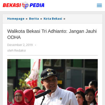
Lewati
ke
konten
Homepage
»
Berita
»
Kota Bekasi
»
Walikota
Bekasi
Tri
Walikota Bekasi Tri Adhianto: Jangan Jauhi
Adhianto:
Jangan
ODHA
Jauhi
Desember 2, 2019
oleh
-
ODHA
Redaksi
oleh
Redaksi