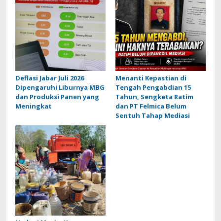
Deflasi Jabar Juli 2026
Menanti Kepastian di
Dipengaruhi Liburnya MBG
Tengah Pengabdian 15
dan Produksi Panen yang
Tahun, Sengketa Ratim
Meningkat
dan PT Felmica Belum
Sentuh Tahap Mediasi