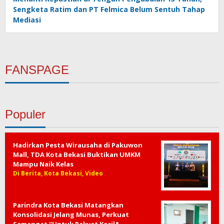
Sengketa Ratim dan PT Felmica Belum Sentuh Tahap
Mediasi
FANSPAGE
Populer
Hadirkan Pesta Wirausaha di Pakuwon
Mall, TDA Kota Bekasi Buktikan UMKM
Mampu Naik Kelas
Di Berita, Kota Bekasi, Video
Parindra Kota Bekasi Matangkan
Konsolidasi Jelang Munas, Perkuat
Semangat “Untuk Rakyat Kecil&…