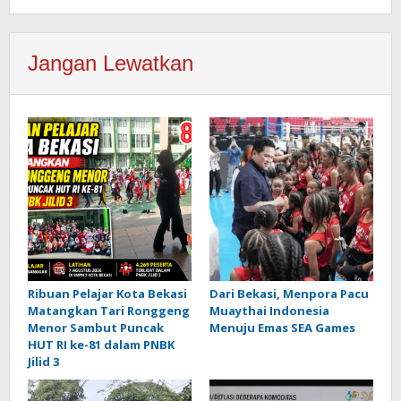
Jangan Lewatkan
Ribuan Pelajar Kota Bekasi
Dari Bekasi, Menpora Pacu
Matangkan Tari Ronggeng
Muaythai Indonesia
Menor Sambut Puncak
Menuju Emas SEA Games
HUT RI ke-81 dalam PNBK
Jilid 3