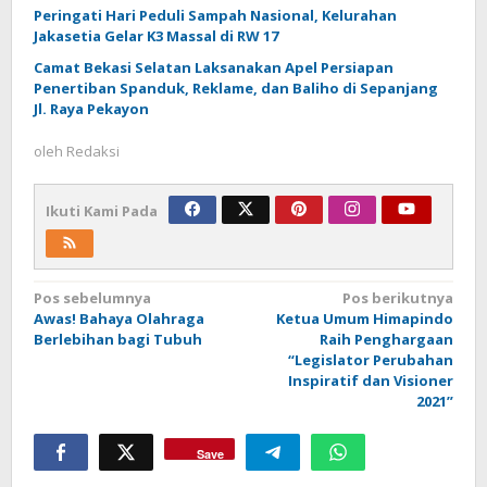
Peringati Hari Peduli Sampah Nasional, Kelurahan
Jakasetia Gelar K3 Massal di RW 17
Camat Bekasi Selatan Laksanakan Apel Persiapan
Penertiban Spanduk, Reklame, dan Baliho di Sepanjang
Jl. Raya Pekayon
oleh
Redaksi
Ikuti Kami Pada
Navigasi
Pos sebelumnya
Pos berikutnya
Awas! Bahaya Olahraga
Ketua Umum Himapindo
pos
Berlebihan bagi Tubuh
Raih Penghargaan
“Legislator Perubahan
Inspiratif dan Visioner
2021”
Save