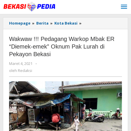
Lewati
ke
konten
Homepage
»
Berita
»
Kota Bekasi
»
Wakwaw
!!!
Pedagang
Wakwaw !!! Pedagang Warkop Mbak ER
Warkop
Mbak
“Diemek-emek” Oknum Pak Lurah di
ER
Pekayon Bekasi
"Diemek-
emek"
Maret 4, 2021
oleh
-
Oknum
Redaksi
oleh
Redaksi
Pak
Lurah
di
Pekayon
Bekasi