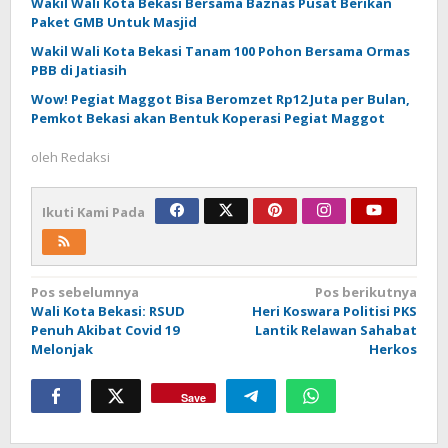
Wakil Wali Kota Bekasi Bersama Baznas Pusat Berikan
Paket GMB Untuk Masjid
Wakil Wali Kota Bekasi Tanam 100 Pohon Bersama Ormas
PBB di Jatiasih
Wow! Pegiat Maggot Bisa Beromzet Rp12 Juta per Bulan,
Pemkot Bekasi akan Bentuk Koperasi Pegiat Maggot
oleh
Redaksi
Ikuti Kami Pada
Navigasi
Pos sebelumnya
Pos berikutnya
Wali Kota Bekasi: RSUD
Heri Koswara Politisi PKS
pos
Penuh Akibat Covid 19
Lantik Relawan Sahabat
Melonjak
Herkos
Save