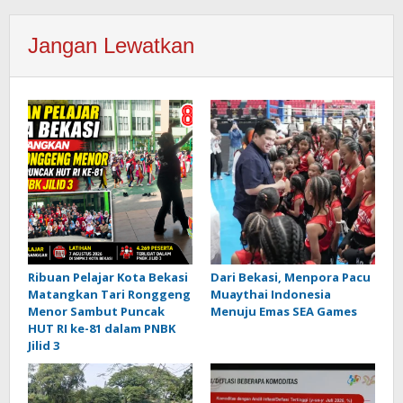
Jangan Lewatkan
Ribuan Pelajar Kota Bekasi
Dari Bekasi, Menpora Pacu
Matangkan Tari Ronggeng
Muaythai Indonesia
Menor Sambut Puncak
Menuju Emas SEA Games
HUT RI ke-81 dalam PNBK
Jilid 3