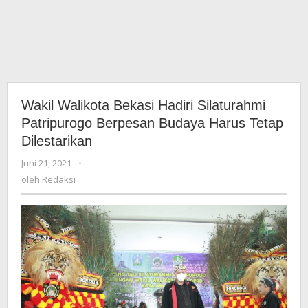
Wakil Walikota Bekasi Hadiri Silaturahmi
Patripurogo Berpesan Budaya Harus Tetap
Dilestarikan
Juni 21, 2021
oleh
-
Redaksi
oleh
Redaksi