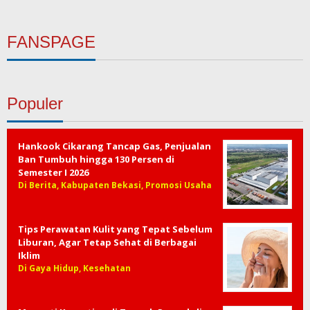
FANSPAGE
Populer
Hankook Cikarang Tancap Gas, Penjualan
Ban Tumbuh hingga 130 Persen di
Semester I 2026
Di Berita, Kabupaten Bekasi, Promosi Usaha
Tips Perawatan Kulit yang Tepat Sebelum
Liburan, Agar Tetap Sehat di Berbagai
Iklim
Di Gaya Hidup, Kesehatan