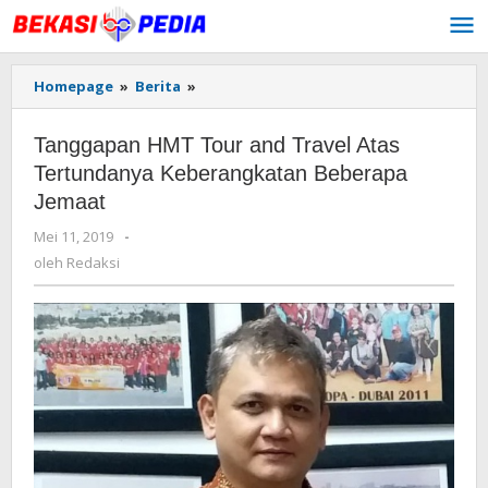
Lewati
ke
konten
Homepage
»
Berita
»
Tanggapan
HMT
Tour
Tanggapan HMT Tour and Travel Atas
and
Travel
Tertundanya Keberangkatan Beberapa
Atas
Jemaat
Tertundanya
Keberangkatan
Mei 11, 2019
oleh
-
Beberapa
Redaksi
oleh
Redaksi
Jemaat