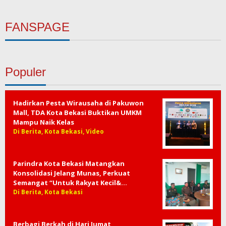
FANSPAGE
Populer
Hadirkan Pesta Wirausaha di Pakuwon
Mall, TDA Kota Bekasi Buktikan UMKM
Mampu Naik Kelas
Di Berita, Kota Bekasi, Video
Parindra Kota Bekasi Matangkan
Konsolidasi Jelang Munas, Perkuat
Semangat “Untuk Rakyat Kecil&…
Di Berita, Kota Bekasi
Berbagi Berkah di Hari Jumat,