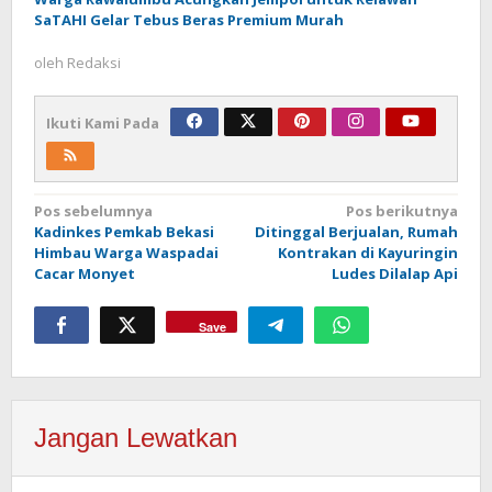
SaTAHI Gelar Tebus Beras Premium Murah
oleh
Redaksi
Ikuti Kami Pada
Navigasi
Pos sebelumnya
Pos berikutnya
Kadinkes Pemkab Bekasi
Ditinggal Berjualan, Rumah
pos
Himbau Warga Waspadai
Kontrakan di Kayuringin
Cacar Monyet
Ludes Dilalap Api
Save
Jangan Lewatkan