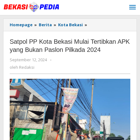
Lewati
ke
konten
Homepage
»
Berita
»
Kota Bekasi
»
Satpol
PP
Kota
Satpol PP Kota Bekasi Mulai Tertibkan APK
Bekasi
Mulai
yang Bukan Paslon Pilkada 2024
Tertibkan
September 12, 2024
oleh
-
APK
Redaksi
yang
oleh
Redaksi
Bukan
Paslon
Pilkada
2024