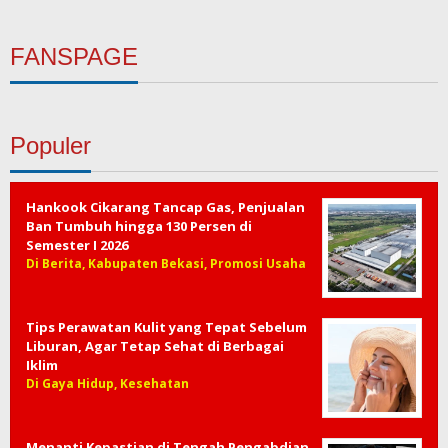
FANSPAGE
Populer
Hankook Cikarang Tancap Gas, Penjualan
Ban Tumbuh hingga 130 Persen di
Semester I 2026
Di Berita, Kabupaten Bekasi, Promosi Usaha
Tips Perawatan Kulit yang Tepat Sebelum
Liburan, Agar Tetap Sehat di Berbagai
Iklim
Di Gaya Hidup, Kesehatan
Menanti Kepastian di Tengah Pengabdian