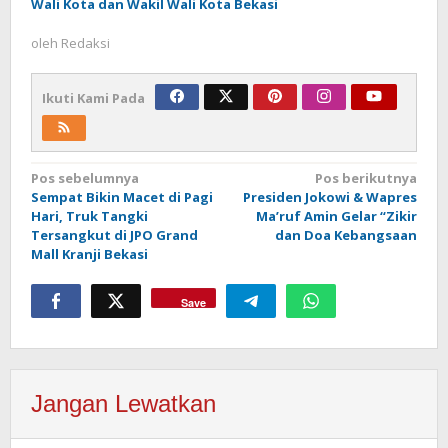
Wali Kota dan Wakil Wali Kota Bekasi
oleh
Redaksi
Ikuti Kami Pada
Navigasi
Pos sebelumnya
Pos berikutnya
Sempat Bikin Macet di Pagi
Presiden Jokowi & Wapres
pos
Hari, Truk Tangki
Ma’ruf Amin Gelar “Zikir
Tersangkut di JPO Grand
dan Doa Kebangsaan
Mall Kranji Bekasi
Save
Jangan Lewatkan