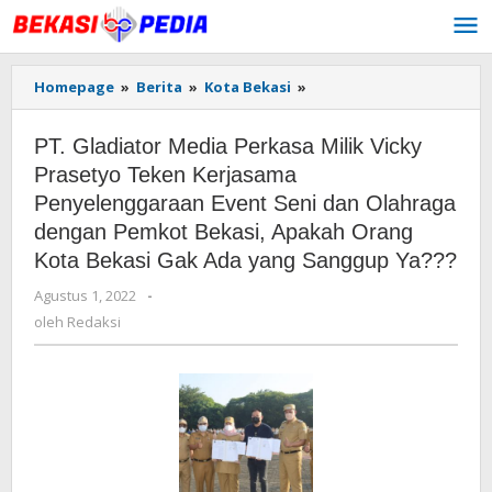
Lewati
ke
konten
Homepage
»
Berita
»
Kota Bekasi
»
PT.
Gladiator
Media
PT. Gladiator Media Perkasa Milik Vicky
Perkasa
Milik
Prasetyo Teken Kerjasama
Vicky
Penyelenggaraan Event Seni dan Olahraga
Prasetyo
dengan Pemkot Bekasi, Apakah Orang
Teken
Kerjasama
Kota Bekasi Gak Ada yang Sanggup Ya???
Penyelenggaraan
Agustus 1, 2022
oleh
-
Event
Redaksi
Seni
oleh
Redaksi
dan
Olahraga
dengan
Pemkot
Bekasi,
Apakah
Orang
Kota