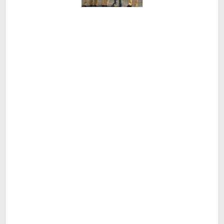
Bekasi
Gak
Ada
yang
Sanggup
Ya???