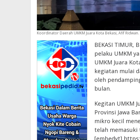
Koordinator Daerah UMKM Juara Kota Bekasi, Afif Ridwan.
BEKASI TIMUR, B
pelaku UMKM yan
UMKM Juara Kota
kegiatan mulai 
oleh pendamping
bulan.
Kegitan UMKM Ju
Provinsi Jawa Ba
mikro kecil mene
telah memasuki 
[embedyt] https