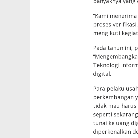
banyaknya yang d
“Kami menerima s
proses verifikasi
mengikuti kegiat
Pada tahun ini,
“Mengembangkan
Teknologi Inform
digital.
Para pelaku usa
perkembangan yan
tidak mau harus 
seperti sekarang
tunai ke uang d
diperkenalkan de