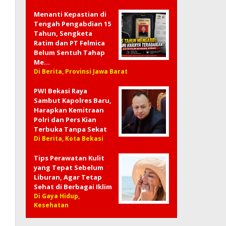
Menanti Kepastian di
Tengah Pengabdian 15
Tahun, Sengketa
Ratim dan PT Felmica
Belum Sentuh Tahap
Me…
Di Berita, Provinsi Jawa Barat
PWI Bekasi Raya
Sambut Kapolres Baru,
Harapkan Kemitraan
Polri dan Pers Kian
Terbuka Tanpa Sekat
Di Berita, Kota Bekasi
Tips Perawatan Kulit
yang Tepat Sebelum
Liburan, Agar Tetap
Sehat di Berbagai Iklim
Di Gaya Hidup,
Kesehatan