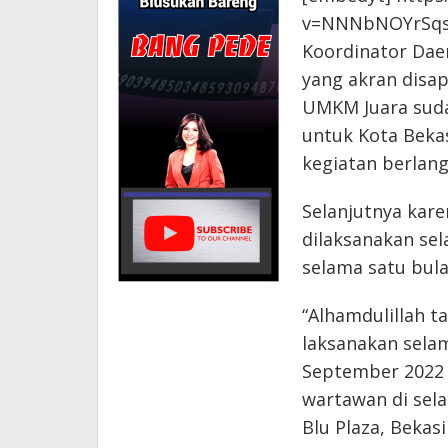
v=NNNbNOYrSqs
Koordinator Dae
yang akran disa
UMKM Juara suda
untuk Kota Bekas
kegiatan berlan
Selanjutnya kare
dilaksanakan se
selama satu bula
“Alhamdulillah t
laksanakan sela
September 2022 m
wartawan di sela
Blu Plaza, Bekas