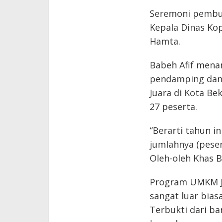
Seremoni pembuk
Kepala Dinas Kop
Hamta.
Babeh Afif mena
pendamping dan
Juara di Kota B
27 peserta.
“Berarti tahun i
jumlahnya (peser
Oleh-oleh Khas 
Program UMKM J
sangat luar bias
Terbukti dari ba