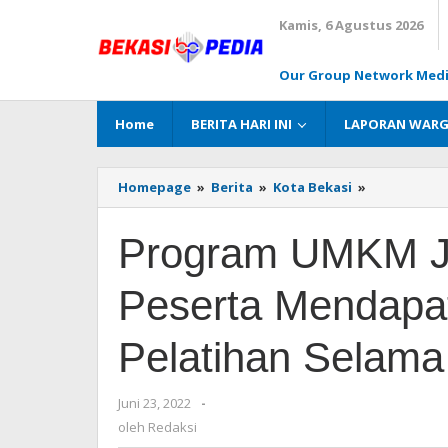
Lewati
Kamis, 6 Agustus 2026
ke
konten
Our Group Network Med
Home
BERITA HARI INI
LAPORAN WAR
Homepage
»
Berita
»
Kota Bekasi
»
Program
UMKM
Juara
Program UMKM Ju
Resmi
Dibuka,
135
Peserta Mendapa
Peserta
Mendapatk
Pendampin
Pelatihan Selama
&
Pelatihan
Selama
Juni 23, 2022
oleh
-
Empat
Redaksi
oleh
Redaksi
Bulan