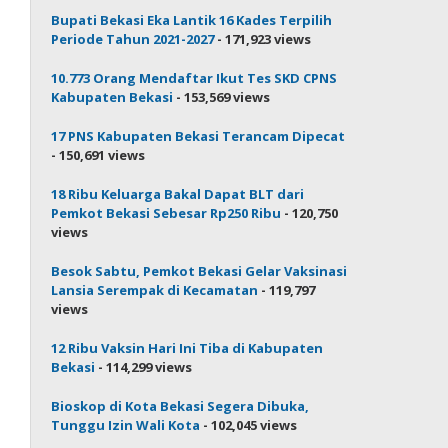
Bupati Bekasi Eka Lantik 16 Kades Terpilih
Periode Tahun 2021-2027
- 171,923 views
10.773 Orang Mendaftar Ikut Tes SKD CPNS
Kabupaten Bekasi
- 153,569 views
17 PNS Kabupaten Bekasi Terancam Dipecat
- 150,691 views
18 Ribu Keluarga Bakal Dapat BLT dari
Pemkot Bekasi Sebesar Rp250 Ribu
- 120,750
views
Besok Sabtu, Pemkot Bekasi Gelar Vaksinasi
Lansia Serempak di Kecamatan
- 119,797
views
12 Ribu Vaksin Hari Ini Tiba di Kabupaten
Bekasi
- 114,299 views
Bioskop di Kota Bekasi Segera Dibuka,
Tunggu Izin Wali Kota
- 102,045 views