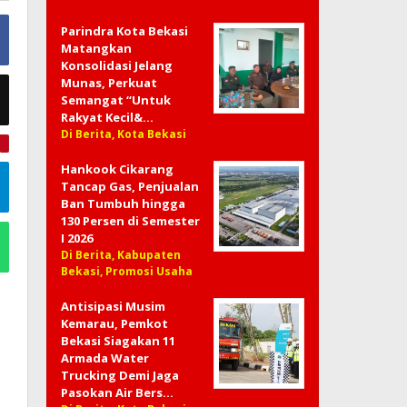
Parindra Kota Bekasi
Matangkan
Konsolidasi Jelang
Munas, Perkuat
Semangat “Untuk
Rakyat Kecil&…
Di Berita, Kota Bekasi
e
Hankook Cikarang
Tancap Gas, Penjualan
Ban Tumbuh hingga
130 Persen di Semester
I 2026
Di Berita, Kabupaten
Bekasi, Promosi Usaha
Antisipasi Musim
Kemarau, Pemkot
Bekasi Siagakan 11
Armada Water
Trucking Demi Jaga
Pasokan Air Bers…