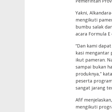
Pemerintah Prov
Yakni, Alkandar
mengikuti pamer
bumbu salak dan
acara Formula E d
“Dan kami dapat 
kasi mengantar p
ikut pameran. N
sampai bukan han
produknya,” kat
peserta program
sangat jarang te
Afif menjelaskan
mengikuti progra