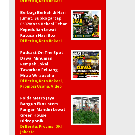
Di Berita, Kota Bekasi
Berbagi Berkah di Hari
Jumat, Subkogartap
0507/Kota Bekasi Tebar
Kepedulian Lewat
Ratusan Nasi Box
Di Berita, Kota Bekasi
Podcast On The Spot
Dawa: Minuman
Rempah Lokal
Tawarkan Peluang
Mitra Wirausaha
Di Berita, Kota Bekasi,
Promosi Usaha, Video
Polda Metro Jaya
Bangun Ekosistem
Pangan Mandiri Lewat
Green House
Hidroponik
Di Berita, Provinsi DKI
Jakarta