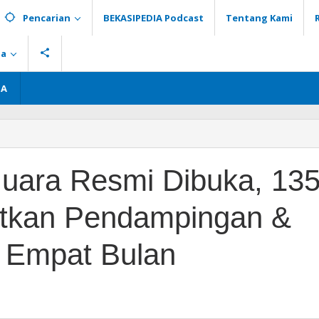
Pencarian
BEKASIPEDIA Podcast
Tentang Kami
ia
GA
ara Resmi Dibuka, 13
tkan Pendampingan &
an
gan
 Empat Bulan