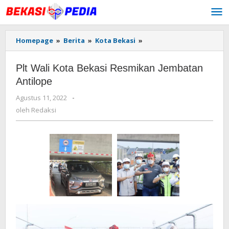
Lewati
ke
konten
Homepage
»
Berita
»
Kota Bekasi
»
Plt
Wali
Kota
Plt Wali Kota Bekasi Resmikan Jembatan
Bekasi
Resmikan
Antilope
Jembatan
Agustus 11, 2022
oleh
-
Antilope
Redaksi
oleh
Redaksi