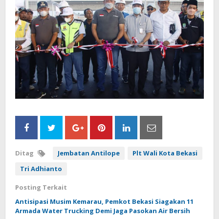
Ditag
Jembatan Antilope
Plt Wali Kota Bekasi
Tri Adhianto
Posting Terkait
Antisipasi Musim Kemarau, Pemkot Bekasi Siagakan 11
Armada Water Trucking Demi Jaga Pasokan Air Bersih