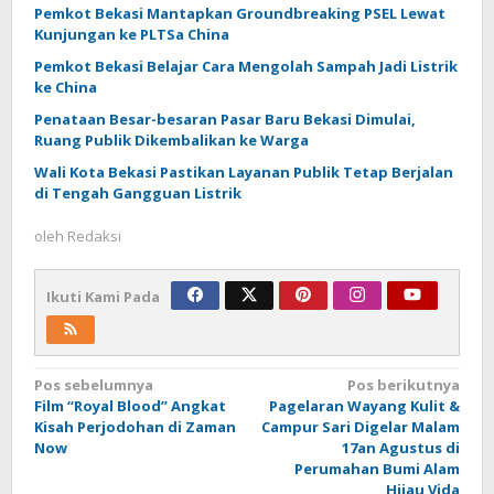
Pemkot Bekasi Mantapkan Groundbreaking PSEL Lewat
Kunjungan ke PLTSa China
Pemkot Bekasi Belajar Cara Mengolah Sampah Jadi Listrik
ke China
Penataan Besar-besaran Pasar Baru Bekasi Dimulai,
Ruang Publik Dikembalikan ke Warga
Wali Kota Bekasi Pastikan Layanan Publik Tetap Berjalan
di Tengah Gangguan Listrik
oleh
Redaksi
Ikuti Kami Pada
Navigasi
Pos sebelumnya
Pos berikutnya
Film “Royal Blood” Angkat
Pagelaran Wayang Kulit &
pos
Kisah Perjodohan di Zaman
Campur Sari Digelar Malam
Now
17an Agustus di
Perumahan Bumi Alam
Hijau Vida