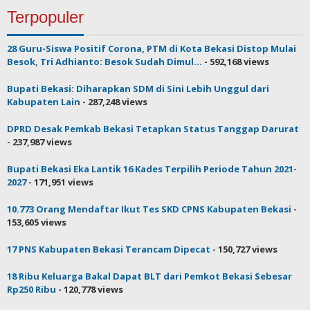
Terpopuler
28 Guru-Siswa Positif Corona, PTM di Kota Bekasi Distop Mulai
Besok, Tri Adhianto: Besok Sudah Dimul...
- 592,168 views
Bupati Bekasi: Diharapkan SDM di Sini Lebih Unggul dari
Kabupaten Lain
- 287,248 views
DPRD Desak Pemkab Bekasi Tetapkan Status Tanggap Darurat
- 237,987 views
Bupati Bekasi Eka Lantik 16 Kades Terpilih Periode Tahun 2021-
2027
- 171,951 views
10.773 Orang Mendaftar Ikut Tes SKD CPNS Kabupaten Bekasi
-
153,605 views
17 PNS Kabupaten Bekasi Terancam Dipecat
- 150,727 views
18 Ribu Keluarga Bakal Dapat BLT dari Pemkot Bekasi Sebesar
Rp250 Ribu
- 120,778 views