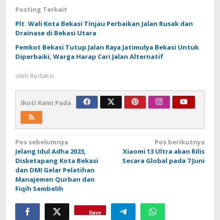
Posting Terkait
Plt. Wali Kota Bekasi Tinjau Perbaikan Jalan Rusak dan
Drainase di Bekasi Utara
Pemkot Bekasi Tutup Jalan Raya Jatimulya Bekasi Untuk
Diperbaiki, Warga Harap Cari Jalan Alternatif
oleh
Redaksi
Ikuti Kami Pada
Navigasi
Pos sebelumnya
Pos berikutnya
Jelang Idul Adha 2023,
Xiaomi 13 Ultra akan Rilis
pos
Disketapang Kota Bekasi
Secara Global pada 7 Juni
dan DMI Gelar Pelatihan
Manajemen Qurban dan
Fiqih Sembelih
Save