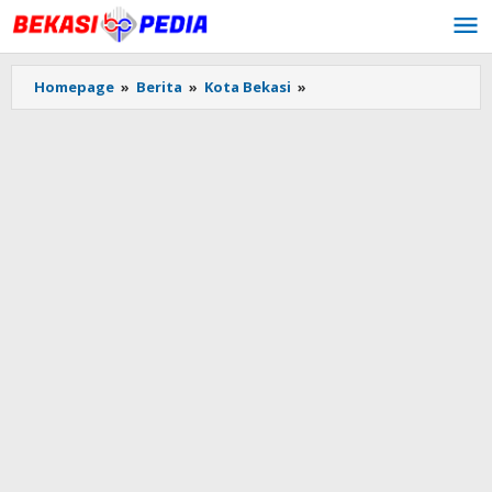
Lewati
ke
konten
Homepage
»
Berita
»
Kota Bekasi
»
Perbaiki
Jalan
Rusak
Sejauh
160
Meter,
DBMSDA
Kota
Bekasi
Kucurkan
Dana
Rp800
Juta