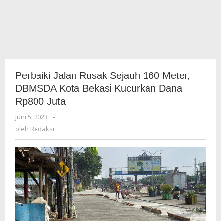
Perbaiki Jalan Rusak Sejauh 160 Meter,
DBMSDA Kota Bekasi Kucurkan Dana
Rp800 Juta
Juni 5, 2023
oleh
-
Redaksi
oleh
Redaksi