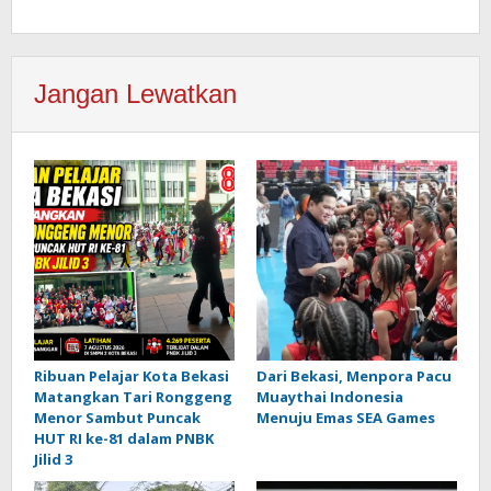
Jangan Lewatkan
Ribuan Pelajar Kota Bekasi
Dari Bekasi, Menpora Pacu
Matangkan Tari Ronggeng
Muaythai Indonesia
Menor Sambut Puncak
Menuju Emas SEA Games
HUT RI ke-81 dalam PNBK
Jilid 3