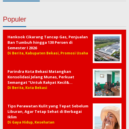
Populer
Hankook Cikarang Tancap Gas, Penjualan
Ban Tumbuh hingga 130 Persen di
Semester I 2026
Di Berita, Kabupaten Bekasi, Promosi Usaha
Parindra Kota Bekasi Matangkan
Konsolidasi Jelang Munas, Perkuat
Semangat “Untuk Rakyat Kecil&…
Di Berita, Kota Bekasi
Tips Perawatan Kulit yang Tepat Sebelum
Liburan, Agar Tetap Sehat di Berbagai
Iklim
Di Gaya Hidup, Kesehatan