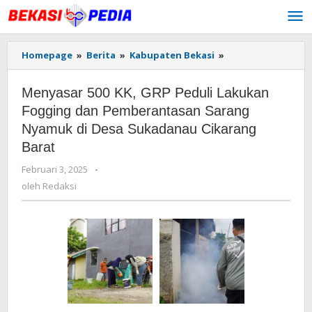
Lewati
ke
konten
Homepage
»
Berita
»
Kabupaten Bekasi
»
Menyasar
500
KK,
Menyasar 500 KK, GRP Peduli Lakukan
GRP
Peduli
Fogging dan Pemberantasan Sarang
Lakukan
Nyamuk di Desa Sukadanau Cikarang
Fogging
Barat
dan
Pemberantasan
Februari 3, 2025
oleh
-
Sarang
Redaksi
oleh
Redaksi
Nyamuk
di
Desa
Sukadanau
Cikarang
Barat