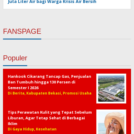
Juta Liter Air bagi Warga Krisis Air Bersih
FANSPAGE
Populer
Hankook Cikarang Tancap Gas, Penjualan
Ban Tumbuh hingga 130 Persen di
Semester I 2026
Di Berita, Kabupaten Bekasi, Promosi Usaha
Tips Perawatan Kulit yang Tepat Sebelum
Liburan, Agar Tetap Sehat di Berbagai
Iklim
Di Gaya Hidup, Kesehatan