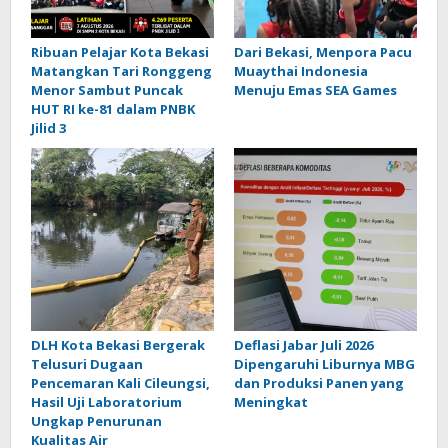
Ribuan Pelajar Kota Bekasi
Dari Bekasi, Menpora Pacu
Matangkan Tari Ronggeng
Muaythai Indonesia
Menor Sambut Puncak
Menuju Emas SEA Games
HUT RI ke-81 dalam PNBK
Jilid 3
DLH Kota Bekasi Bergerak
Deflasi Jabar Juli 2026
Telusuri Dugaan
Dipengaruhi Liburnya MBG
Pencemaran Kali Cileungsi,
dan Produksi Panen yang
Hasil Uji Laboratorium
Meningkat
Ungkap Penurunan
Kualitas Air