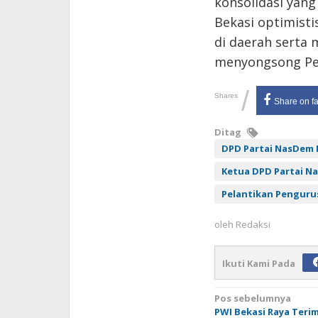
konsolidasi yang
Bekasi optimisti
di daerah serta 
menyongsong Pem
/
Shares
Share on f
Ditag
DPD Partai NasDem K
Ketua DPD Partai N
Pelantikan Penguru
oleh
Redaksi
Ikuti Kami Pada
Navigasi
Pos sebelumnya
PWI Bekasi Raya Teri