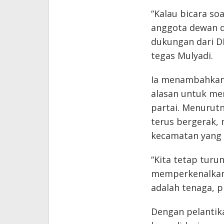
“Kalau bicara so
anggota dewan di
dukungan dari D
tegas Mulyadi.
Ia menambahkan,
alasan untuk m
partai. Menurut
terus bergerak,
kecamatan yang 
“Kita tetap turu
memperkenalkan v
adalah tenaga, pi
Dengan pelantik