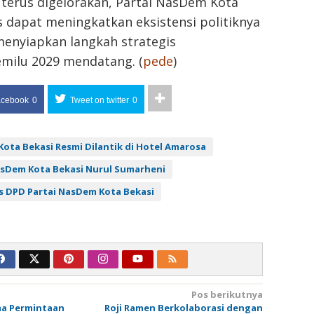
 terus digelorakan, Partai NasDem Kota
s dapat meningkatkan eksistensi politiknya
menyiapkan langkah strategis
ilu 2029 mendatang. (
pede
)
acebook
0
Tweet on twitter
0
ota Bekasi Resmi Dilantik di Hotel Amarosa
asDem Kota Bekasi Nurul Sumarheni
s DPD Partai NasDem Kota Bekasi
Pos berikutnya
ma Permintaan
Roji Ramen Berkolaborasi dengan