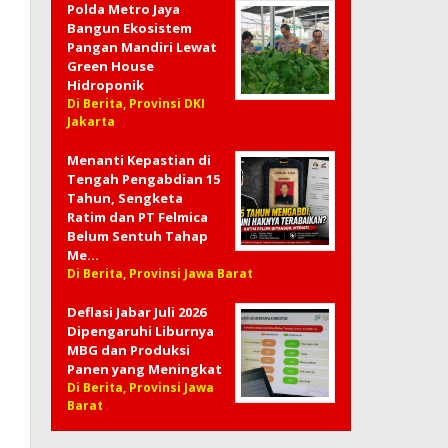
Polda Metro Jaya
Bangun Ekosistem
Pangan Mandiri Lewat
Green House
Hidroponik
Di Berita, Provinsi DKI
Jakarta
Menanti Kepastian di
Tengah Pengabdian 15
Tahun, Sengketa
Ratim dan PT Felmica
Belum Sentuh Tahap
Me…
Di Berita, Provinsi Jawa Barat
Deflasi Jabar Juli 2026
Dipengaruhi Liburnya
MBG dan Produksi
Panen yang Meningkat
Di Berita, Provinsi Jawa
Barat