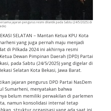
rsama jajaran pengurus resmi dilantik pada Sabtu (24/5/2025) di
pede)
EKASI SELATAN – Mantan Ketua KPU Kota
marheni yang juga pernah maju menjadi
at di Pilkada 2024 ini akhirnya resmi
 Ketua Dewan Pimpinan Daerah (DPD) Partai
si, pada Sabtu (24/5/2025) yang digelar di
ekasi Selatan Kota Bekasi, Jawa Barat.
ntikan jajaran pengurus DPD Partai NasDem
rul Sumarheni, menyatakan bahwa
nya belum memiliki perwakilan di parlemen
ta, namun konsolidasi internal tetap
ahkan, struktur organisasi yang ada saat ini