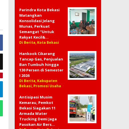
Parindra Kota Bekasi
Matangkan
Konsolidasi Jelang
Munas, Perkuat
Semangat “Untuk
Rakyat Kecil&…
Di Berita, Kota Bekasi
Hankook Cikarang
Tancap Gas, Penjualan
Ban Tumbuh hingga
130 Persen di Semester
I 2026
e
Di Berita, Kabupaten
Bekasi, Promosi Usaha
Antisipasi Musim
Kemarau, Pemkot
Bekasi Siagakan 11
Armada Water
Trucking Demi Jaga
Pasokan Air Bers…