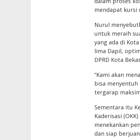
dalam proses kon
mendapat kursi 
Nurul menyebutk
untuk meraih sua
yang ada di Kot
lima Dapil, opti
DPRD Kota Bekas
“Kami akan mena
bisa menyentuh b
tergarap maksima
Sementara itu K
Kaderisasi (OKK)
menekankan pent
dan siap berjuan