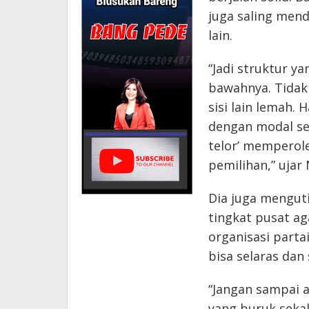
juga saling men
lain.
“Jadi struktur y
bawahnya. Tidak 
sisi lain lemah.
dengan modal se
telor’ memperole
pemilihan,” ujar
Dia juga mengut
tingkat pusat ag
organisasi parta
bisa selaras dan 
“Jangan sampai 
yang buruk sekal