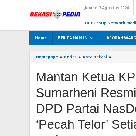
Lewati
Jumat, 7 Agustus 2026
ke
konten
Our Group Network Med
Home
BERITA HARI INI
LAPORAN WAR
Homepage
»
Berita
»
Kota Bekasi
»
Mantan
Ketua
KPU
Mantan Ketua KP
Kota
Bekasi
Nurul
Sumarheni Resmi 
Sumarheni
Resmi
Dilantaik
DPD Partai NasD
Menjadi
Ketua
‘Pecah Telor’ Set
DPD
Partai
NasDem,