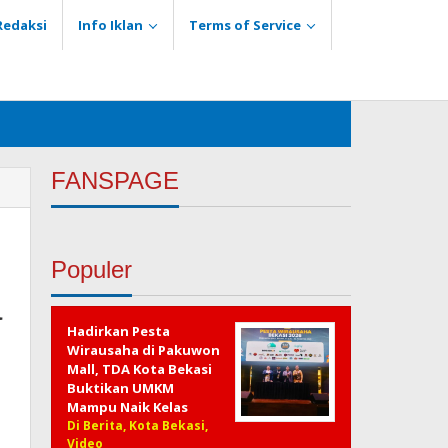
Redaksi
Info Iklan
Terms of Service
FANSPAGE
Populer
a
Hadirkan Pesta
Wirausaha di Pakuwon
Mall, TDA Kota Bekasi
Buktikan UMKM
Mampu Naik Kelas
Di Berita, Kota Bekasi,
Video