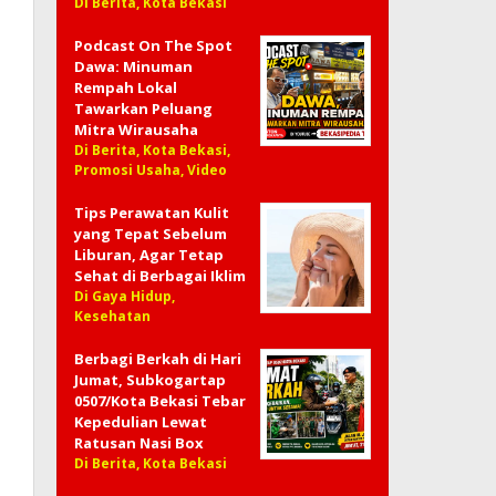
Di Berita, Kota Bekasi
Podcast On The Spot
Dawa: Minuman
Rempah Lokal
Tawarkan Peluang
Mitra Wirausaha
Di Berita, Kota Bekasi,
Promosi Usaha, Video
Tips Perawatan Kulit
yang Tepat Sebelum
Liburan, Agar Tetap
Sehat di Berbagai Iklim
Di Gaya Hidup,
Kesehatan
Berbagi Berkah di Hari
Jumat, Subkogartap
0507/Kota Bekasi Tebar
Kepedulian Lewat
Ratusan Nasi Box
Di Berita, Kota Bekasi