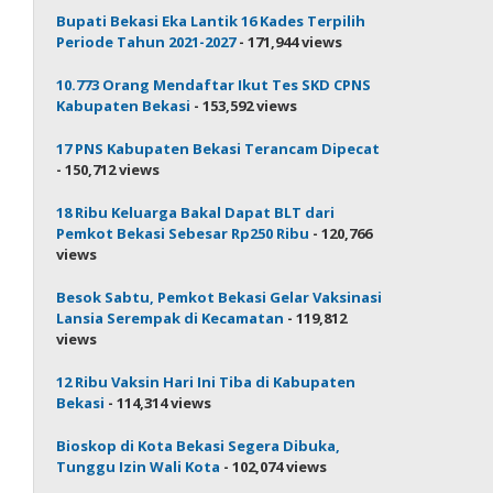
Bupati Bekasi Eka Lantik 16 Kades Terpilih
Periode Tahun 2021-2027
- 171,944 views
10.773 Orang Mendaftar Ikut Tes SKD CPNS
Kabupaten Bekasi
- 153,592 views
17 PNS Kabupaten Bekasi Terancam Dipecat
- 150,712 views
18 Ribu Keluarga Bakal Dapat BLT dari
Pemkot Bekasi Sebesar Rp250 Ribu
- 120,766
views
Besok Sabtu, Pemkot Bekasi Gelar Vaksinasi
Lansia Serempak di Kecamatan
- 119,812
views
12 Ribu Vaksin Hari Ini Tiba di Kabupaten
Bekasi
- 114,314 views
Bioskop di Kota Bekasi Segera Dibuka,
Tunggu Izin Wali Kota
- 102,074 views