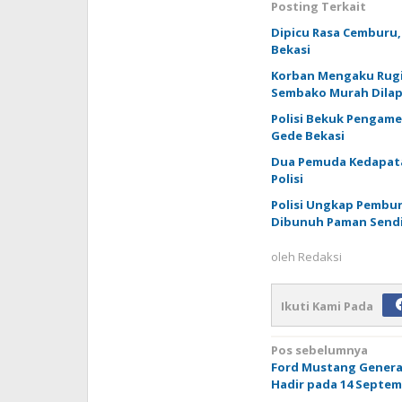
Posting Terkait
Dipicu Rasa Cemburu,
Bekasi
Korban Mengaku Rugi
Sembako Murah Dilapo
Polisi Bekuk Pengam
Gede Bekasi
Dua Pemuda Kedapata
Polisi
Polisi Ungkap Pembun
Dibunuh Paman Sendi
oleh
Redaksi
Ikuti Kami Pada
Navigasi
Pos sebelumnya
Ford Mustang Genera
pos
Hadir pada 14 Septem