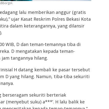
 diborgol.
pedagang lalu memberikan anggur (gratis
ku),” ujar Kasat Reskrim Polres Bekasi Kota
tira dalam keterangannya, yang dilansir
.
.00 WIB, D dan teman-temannya tiba di
reka. D mengatakan kepada teman-
jam tangannya hilang.
rinisial H datang kembali ke pasar tersebut
m D yang hilang. Namun, tiba-tiba sekuriti
inanya.
g berseragam sekuriti berteriak
r (menyebut suku) a***’. H lalu balik ke
 menceritakan kepada teman-temannya,”