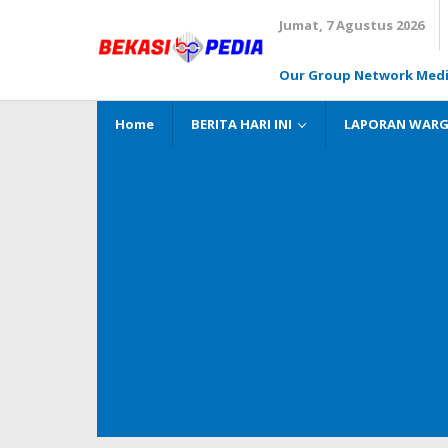
Lewati
Jumat, 7 Agustus 2026
ke
konten
Our Group Network Med
Home
BERITA HARI INI
LAPORAN WAR