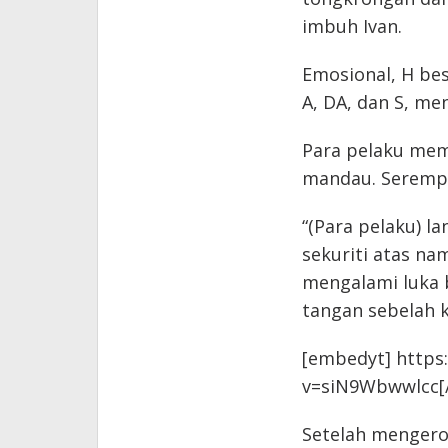
imbuh Ivan.
Emosional, H bese
A, DA, dan S, me
Para pelaku mem
mandau. Serempa
“(Para pelaku) 
sekuriti atas na
mengalami luka 
tangan sebelah k
[embedyt] https
v=siN9Wbwwlcc[
Setelah mengeroy