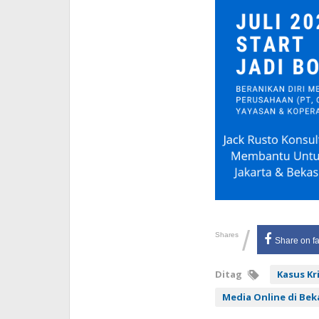
/
Shares
Share on f
Ditag
Kasus Kr
Media Online di Bek