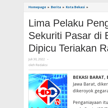
Homepage
»
Berita
»
Kota Bekasi
»
Lima
Pelaku
Pengeroyo
Lima Pelaku Pen
Seorang
Sekuriti
Pasar
Sekuriti Pasar di 
di
Bekasi
Dibekuk
Dipicu Teriakan R
Polisi,
Dipicu
Teriakan
Juli 30, 2022
oleh
-
Rasis
Redaksi
oleh
Redaksi
BEKASI BARAT, 
Jawa Barat, dike
dikeroyok gegara
Penganiayaan itu