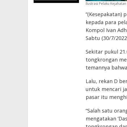
Ilustrasi Pelaku Kejahatan
“(Kesepakatan) 
kepada para pela
Kompol Ivan Adhi
Sabtu (30/7/2022)
Sekitar pukul 21
tongkrongan me
temannya bahwa 
Lalu, rekan D be
untuk mencari ja
pasar itu mengh
“Salah satu oran
mengatakan ‘Dasa
tongkrongan dan