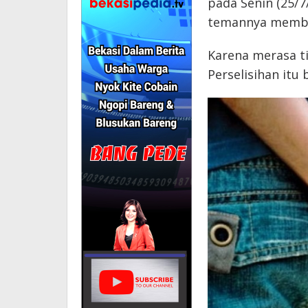
pada Senin (25/7
temannya membel
Karena merasa tid
Perselisihan itu 