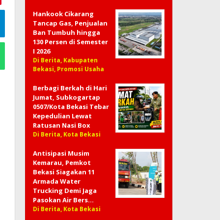
Hankook Cikarang
Tancap Gas, Penjualan
Ban Tumbuh hingga
130 Persen di Semester
I 2026
Di Berita, Kabupaten
Bekasi, Promosi Usaha
Berbagi Berkah di Hari
Jumat, Subkogartap
0507/Kota Bekasi Tebar
Kepedulian Lewat
Ratusan Nasi Box
Di Berita, Kota Bekasi
Antisipasi Musim
Kemarau, Pemkot
Bekasi Siagakan 11
Armada Water
Trucking Demi Jaga
Pasokan Air Bers…
Di Berita, Kota Bekasi