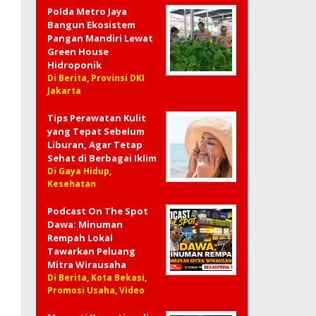
Polda Metro Jaya
Bangun Ekosistem
Pangan Mandiri Lewat
Green House
Hidroponik
Di Berita, Provinsi DKI
Jakarta
Tips Perawatan Kulit
yang Tepat Sebelum
Liburan, Agar Tetap
Sehat di Berbagai Iklim
Di Gaya Hidup,
Kesehatan
Podcast On The Spot
Dawa: Minuman
Rempah Lokal
Tawarkan Peluang
Mitra Wirausaha
Di Berita, Kota Bekasi,
Promosi Usaha, Video