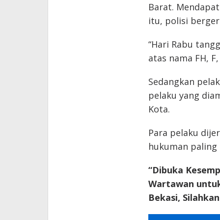
Barat. Mendapat
itu, polisi berg
“Hari Rabu tangga
atas nama FH, F, 
Sedangkan pelak
pelaku yang dia
Kota.
Para pelaku dij
hukuman paling l
“Dibuka Kesemp
Wartawan untuk
Bekasi, Silahka