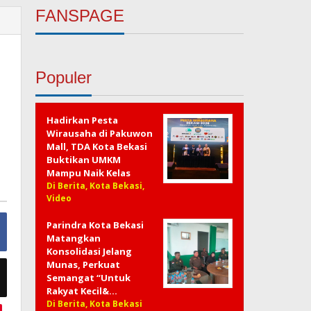
FANSPAGE
Populer
Hadirkan Pesta
Wirausaha di Pakuwon
Mall, TDA Kota Bekasi
Buktikan UMKM
Mampu Naik Kelas
Di Berita, Kota Bekasi,
Video
Parindra Kota Bekasi
Matangkan
Konsolidasi Jelang
Munas, Perkuat
Semangat “Untuk
Rakyat Kecil&…
Di Berita, Kota Bekasi