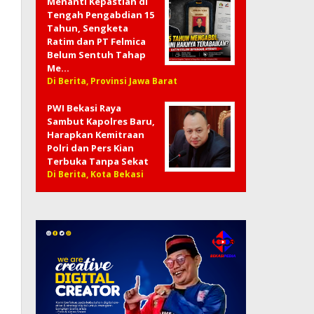
Menanti Kepastian di
Tengah Pengabdian 15
Tahun, Sengketa
Ratim dan PT Felmica
Belum Sentuh Tahap
Me…
Di Berita, Provinsi Jawa Barat
PWI Bekasi Raya
Sambut Kapolres Baru,
Harapkan Kemitraan
Polri dan Pers Kian
Terbuka Tanpa Sekat
Di Berita, Kota Bekasi