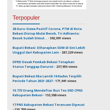
Terpopuler
28 Guru-Siswa Positif Corona, PTM di Kota
Bekasi Distop Mulai Besok, Tri Adhianto:
Besok Sudah Dimul...
- 592,091 views
Bupati Bekasi: Diharapkan SDM di Sini Lebih
Unggul dari Kabupaten Lain
- 287,229 views
DPRD Desak Pemkab Bekasi Tetapkan
Status Tanggap Darurat
- 237,955 views
Bupati Bekasi Eka Lantik 16 Kades Terpilih
Periode Tahun 2021-2027
- 171,941 views
10.773 Orang Mendaftar Ikut Tes SKD CPNS
Kabupaten Bekasi
- 153,588 views
17 PNS Kabupaten Bekasi Terancam Dipecat
- 150,708 views