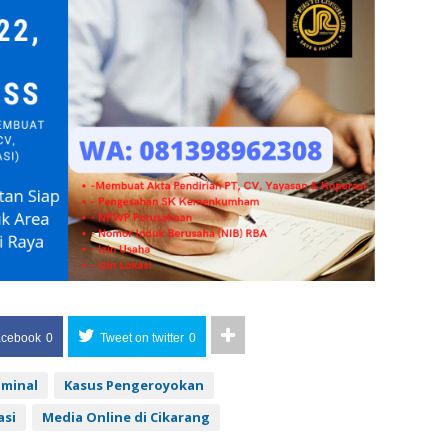
acebook
0
Tweet on twitter
0
iminal
Kasus Pengeroyokan
asi
Media Online di Cikarang