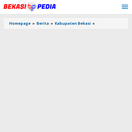
Lewati
ke
konten
Homepage
»
Berita
»
Kabupaten Bekasi
»
Korpakem
Mendeteksi
Ada
7
Aliran
Sesat
di
Kabupaten
Bekasi