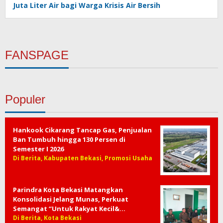
Juta Liter Air bagi Warga Krisis Air Bersih
FANSPAGE
Populer
Hankook Cikarang Tancap Gas, Penjualan
Ban Tumbuh hingga 130 Persen di
Semester I 2026
Di Berita, Kabupaten Bekasi, Promosi Usaha
Parindra Kota Bekasi Matangkan
Konsolidasi Jelang Munas, Perkuat
Semangat “Untuk Rakyat Kecil&…
Di Berita, Kota Bekasi