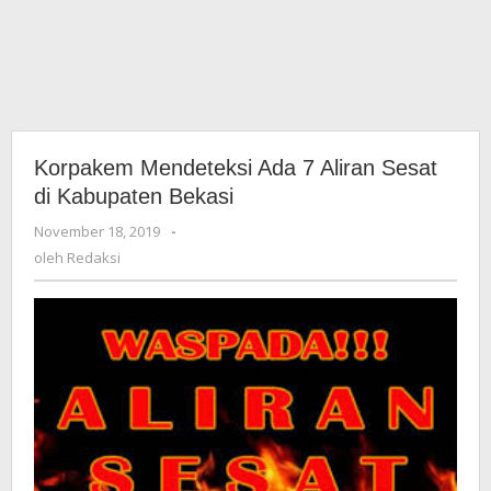
Korpakem Mendeteksi Ada 7 Aliran Sesat
di Kabupaten Bekasi
November 18, 2019
oleh
-
Redaksi
oleh
Redaksi