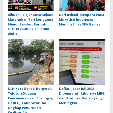
Ribuan Pelajar Kota Bekasi
Dari Bekasi, Menpora Pacu
Matangkan Tari Ronggeng
Muaythai Indonesia
Menor Sambut Puncak
Menuju Emas SEA Games
HUT RI ke-81 dalam PNBK
Jilid 3
DLH Kota Bekasi Bergerak
Deflasi Jabar Juli 2026
Telusuri Dugaan
Dipengaruhi Liburnya MBG
Pencemaran Kali Cileungsi,
dan Produksi Panen yang
Hasil Uji Laboratorium
Meningkat
Ungkap Penurunan
Kualitas Air