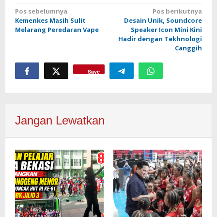
Navigasi
Pos sebelumnya
Pos berikutnya
Kemenkes Masih Sulit
Desain Unik, Soundcore
pos
Melarang Peredaran Vape
Speaker Icon Mini Kini
Hadir dengan Tekhnologi
Canggih
Save
Jangan Lewatkan